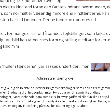
und) og 12 kindtænder i over- og
n ekstra kindtand foran den første kindtand overmunden, 
en, som normalt er væsentlig mindre end kindtænderne, kan 
esten har bid i munden. Denne tand kan opereres ud.
: for mange eller for få tænder, fejlstillinger, som f.eks. o
g tandslid kan tændernes form og stilling medføre forkert
lgebid m.m.
huller i tænderne” (caries) ses undertiden, men
nesker.
Administrer samtykke
især lokaliseret til fortænderne og for hingst og
 at give dig de bedste oplevelser bruger vi teknologier som cookies til at gem
eller få adgang til enhedsoplysninger. Hvis du giver dit samtykke til disse
nologier, kan vi behandle data som f.eks. browsingadfærd eller unikke ID'er på
te websted. Hvis du ikke giver dit samtykke eller trækker dit samtykke tilbage, k
 have en negativ indvirkning på visse funktioner og egenskaber.
r styrt og spark.