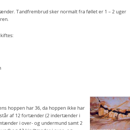
tænder. Tandfrembrud sker normalt fra føllet er 1 – 2 uger
ren.
iftes:
n
ens hoppen har 36, da hoppen ikke har
tår af 12 fortænder (2 indertænder i
mtænder i over- og undermund samt 2