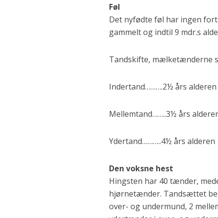
Føl
Det nyfødte føl har ingen for
gammelt og indtil 9 mdr.s alde
Tandskifte, mælketænderne sk
Indertand……….2½ års alderen
Mellemtand……..3½ års aldere
Ydertand………..4½ års alderen
Den voksne hest
Hingsten har 40 tænder, med
hjørnetænder. Tandsættet bes
over- og undermund, 2 melle