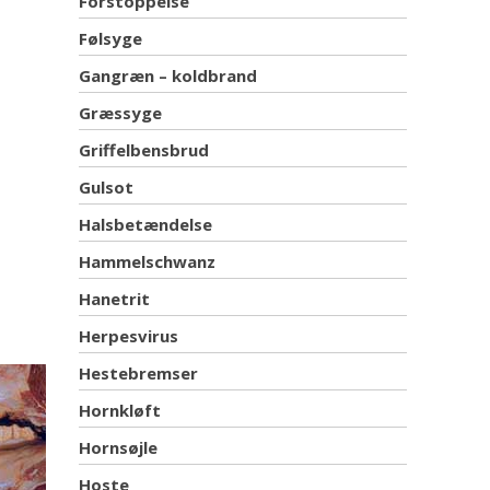
Forstoppelse
Følsyge
Gangræn – koldbrand
Græssyge
Griffelbensbrud
Gulsot
Halsbetændelse
Hammelschwanz
Hanetrit
Herpesvirus
Hestebremser
Hornkløft
Hornsøjle
Hoste