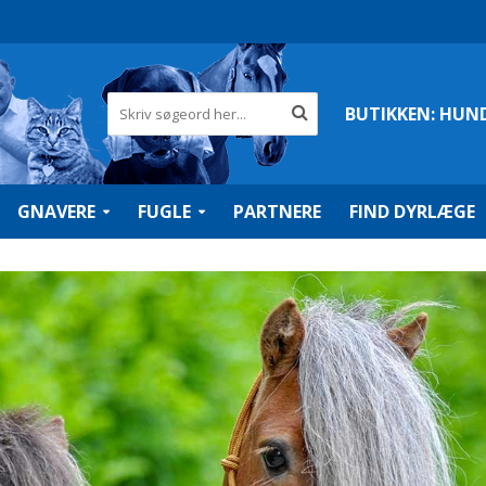
BUTIKKEN:
HUN
GNAVERE
FUGLE
PARTNERE
FIND DYRLÆGE