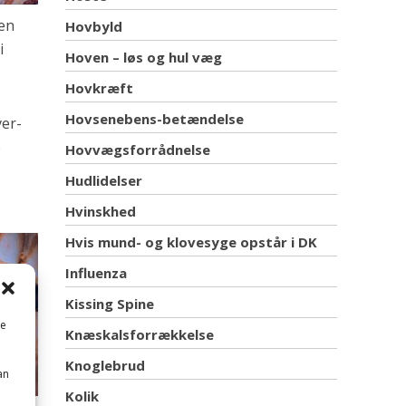
den
Hovbyld
i
Hoven – løs og hul væg
Hovkræft
Hovsenebens-betændelse
ver-
e
Hovvægsforrådnelse
Hudlidelser
Hvinskhed
Hvis mund- og klovesyge opstår i DK
Influenza
Kissing Spine
me
Knæskalsforrækkelse
Knoglebrud
an
Kolik