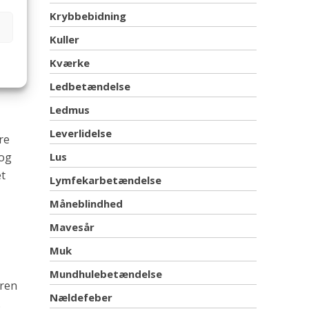
Krybbebidning
.
Kuller
lem
Kværke
ra
Ledbetændelse
Ledmus
Leverlidelse
re
Lus
 og
et
Lymfekarbetændelse
Måneblindhed
Mavesår
Muk
Mundhulebetændelse
eren
Nældefeber
.