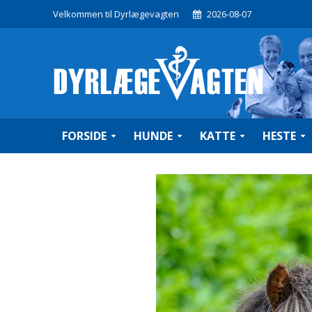
Velkommen til Dyrlægevagten
2026-08-07
FORSIDE
HUNDE
KATTE
HESTE