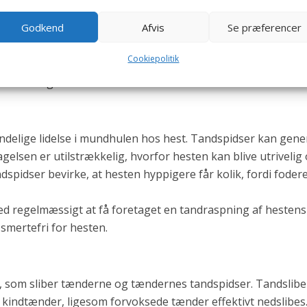
Godkend
Afvis
Se præferencer
dent en betændelse i tandhulerne. Lidelsen opstår ved at evt
 fast mellem tænderne. Herved kan bakterier trænge ned mel
Cookiepolitik
r kan opstå betændelse. Hesten har ofte en rådagtig lugt f
behandling.
ndelige lidelse i mundhulen hos hest. Tandspidser kan gene
gelsen er utilstrækkelig, hvorfor hesten kan blive utrivelig
dspidser bevirke, at hesten hyppigere får kolik, fordi foder
d regelmæssigt at få foretaget en tandraspning af hestens
smertefri for hesten.
nt, som sliber tænderne og tændernes tandspidser. Tandslib
e kindtænder, ligesom forvoksede tænder effektivt nedslibes