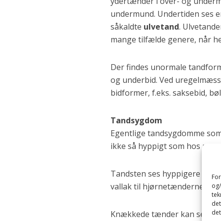
ydertænder i over- og underm
undermund. Undertiden ses e
såkaldte
ulvetand
. Ulvetand
mange tilfælde genere, når h
Der findes unormale tandformer
og underbid. Ved uregelmæssi
bidformer, f.eks. saksebid, bø
Tandsygdom
Egentlige tandsygdomme som “
ikke så hyppigt som hos men
Tandsten ses hyppigere og er 
For
vallak til hjørnetænderne.
og/
tek
det
det
Knækkede tænder kan ses efte