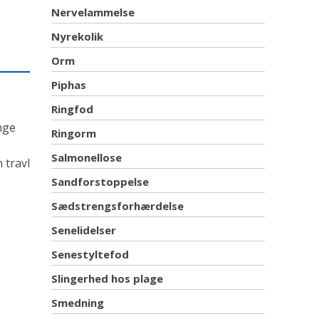
Nervelammelse
Nyrekolik
Orm
Piphas
Ringfod
nge
Ringorm
Salmonellose
 travl
Sandforstoppelse
Sædstrengsforhærdelse
Senelidelser
Senestyltefod
Slingerhed hos plage
Smedning