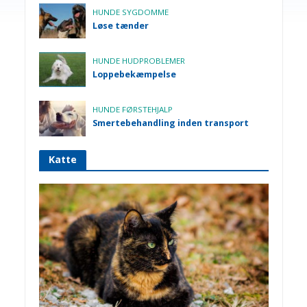
GNAVERE KANINER
HUNDE SYGDOMME
Urinvejslidelser
Løse tænder
HUNDE HUDPROBLEMER
Loppebekæmpelse
HUNDE FØRSTEHJALP
Smertebehandling inden transport
Katte