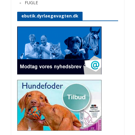
FUGLE
ebutik.dyrlaegevagten.dk