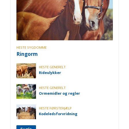
HESTE SYGDOMME
Ringorm
HESTE GENERELT
Rideulykker
HESTE GENERELT
Ormemidler og regler
HESTE FØRSTEHJÆLP
Kodeledsforvridning