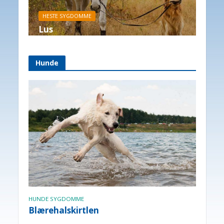
HESTE SYGDOMME
Lus
Hunde
KATTE GENERELT
Hvor gammel er min kat?
HUNDE SYGDOMME
Blærehalskirtlen