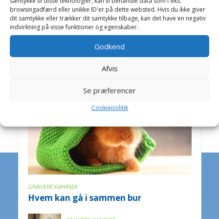
samtykke til disse teknologier, kan vi behandle data som f.eks.
browsingadfærd eller unikke ID'er på dette websted. Hvis du ikke giver
FUGLE GENERELT
dit samtykke eller trækker dit samtykke tilbage, kan det have en negativ
indvirkning på visse funktioner og egenskaber.
Pedicure
Godkend
Gnavere
Afvis
Se præferencer
Cookiepolitik
GNAVERE KANINER
Hvem kan gå i sammen bur