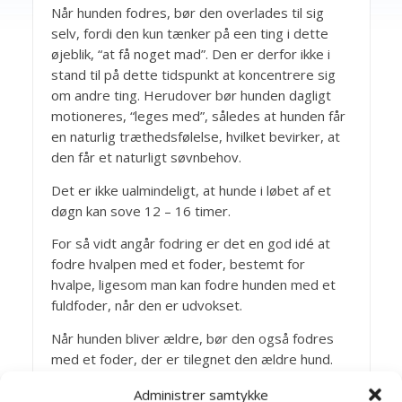
Når hunden fodres, bør den overlades til sig
selv, fordi den kun tænker på een ting i dette
øjeblik, “at få noget mad”. Den er derfor ikke i
stand til på dette tidspunkt at koncentrere sig
om andre ting. Herudover bør hunden dagligt
motioneres, “leges med”, således at hunden får
en naturlig træthedsfølelse, hvilket bevirker, at
den får et naturligt søvnbehov.
Det er ikke ualmindeligt, at hunde i løbet af et
døgn kan sove 12 – 16 timer.
For så vidt angår fodring er det en god idé at
fodre hvalpen med et foder, bestemt for
hvalpe, ligesom man kan fodre hunden med et
fuldfoder, når den er udvokset.
Når hunden bliver ældre, bør den også fodres
med et foder, der er tilegnet den ældre hund.
Endvidere må man ikke overfodre hunden,
Administrer samtykke
således at den bliver overvægtig.