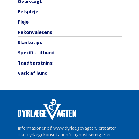
Overvægt
Pelspleje
Pleje
Rekonvalesens
Slanketips
Specific til hund
Tandbørstning
Vask af hund
Informationer på www.dyrlaegevagten, erstatter
ikke dyrlægekonsultation/diagnostisering eller