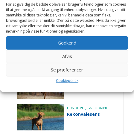
For at give dig de bedste oplevelser bruger vi teknologier som cookies
til at gemme og/eller få adgang til enhedsoplysninger. Hvis du giver dit
HUNDE PLEJE & FODRING
samtykke til disse teknologier, kan vi behandle data som f.eks.
Chokoladeforgiftning
browsingadfærd eller unikke ID'er på dette websted. Hvis du ikke giver
dit samtykke eller trækker dit samtykke tilbage, kan det have en negativ
indvirkning på visse funktioner og egenskaber.
Godkend
HUNDE PLEJE & FODRING
Kulhydrater i foder
Afvis
Se præferencer
HUNDE PLEJE & FODRING
Cookiepolitik
BARF
HUNDE PLEJE & FODRING
Rekonvalesens