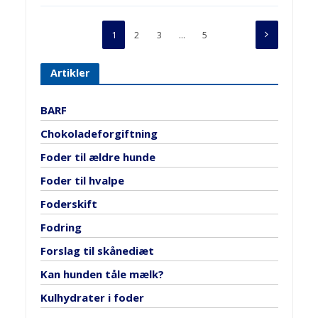
1
2
3
…
5
Artikler
BARF
Chokoladeforgiftning
Foder til ældre hunde
Foder til hvalpe
Foderskift
Fodring
Forslag til skånediæt
Kan hunden tåle mælk?
Kulhydrater i foder