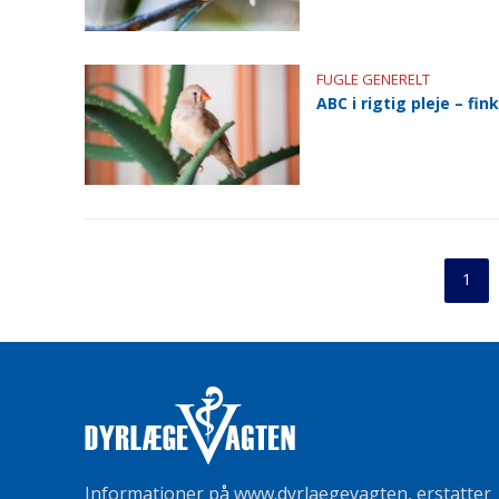
FUGLE GENERELT
ABC i rigtig pleje – fin
1
Informationer på www.dyrlaegevagten, erstatter