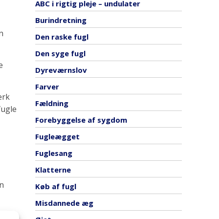
ABC i rigtig pleje – undulater
Burindretning
n
Den raske fugl
Den syge fugl
e
Dyreværnslov
Farver
ærk
Fældning
fugle
Forebyggelse af sygdom
Fugleægget
Fuglesang
Klatterne
n
Køb af fugl
Misdannede æg
ns