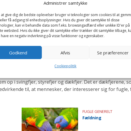
Administrer samtykke
te vitamin har en betydning for opbygningen af skelettet. Un
t D-vitamin.
 at give dig de bedste oplevelser bruger vi teknologier som cookies til at gem
eller få adgang til enhedsoplysninger. Hvis du giver dit samtykke til disse
 forskellige fuglegrupper. Meget ofte er midtertåen forsyne
nologier, kan vi behandle data som f.eks. browsingadfærd eller unikke ID'er på
te websted. Hvis du ikke giver dit samtykke eller trækker dit samtykke tilbage, k
r hele livet igennem, men holdes ved slid.
 have en negativ indvirkning på visse funktioner og egenskaber.
mellemkæbe samt omkring underkæben. Ligesom kløerne e
det fleste tilfælde vokser næbbet jævnt hurtigt og holder tri
Godkend
Afvis
Se præferencer
et kan være forskelligt på forskellige årstider.
Cookiepolitik
 kan ses i forbindelse med yngletid.
em op i svingfjer, styrefjer og dækfjer. Det er dækfjerene, 
dvirkende til, at mennesker, der interesserer sig for fugle, 
FUGLE GENERELT
Fældning