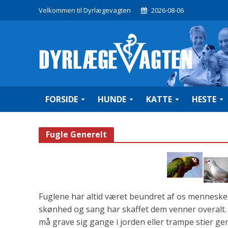
Velkommen til Dyrlægevagten
2026-08-06
FORSIDE
HUNDE
KATTE
HESTE
Fugle Generelt
Fuglene har altid været beundret af os mennesker a
skønhed og sang har skaffet dem venner overalt. 
må grave sig gange i jorden eller trampe stier g