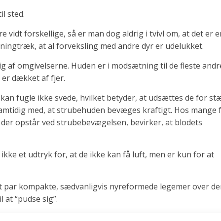
l sted.
 vidt forskellige, så er man dog aldrig i tvivl om, at det er e
gningtræk, at al forveksling med andre dyr er udelukket.
af omgivelserne. Huden er i modsætning til de fleste andr
 er dækket af fjer.
kan fugle ikke svede, hvilket betyder, at udsættes de for st
amtidig med, at strubehuden bevæges kraftigt. Hos mange 
 der opstår ved strubebevægelsen, bevirker, at blodets
ikke et udtryk for, at de ikke kan få luft, men er kun for at
 et par kompakte, sædvanligvis nyreformede legemer over de
l at “pudse sig”.
lle. Det indeholder et vitamin, som under påvirkning af sole