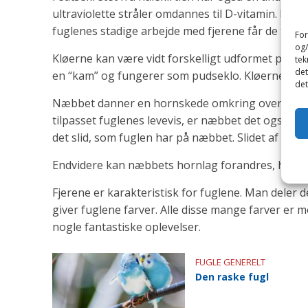
ultraviolette stråler omdannes til D-vitamin. Det
fuglenes stadige arbejde med fjerene får de tilfør
For
og/
Kløerne kan være vidt forskelligt udformet på de
tek
det
en “kam” og fungerer som pudseklo. Kløerne vokse
det
Næbbet danner en hornskede omkring over- og 
tilpasset fuglenes levevis, er næbbet det også. I 
det slid, som fuglen har på næbbet. Slidet af næbb
Endvidere kan næbbets hornlag forandres, hvilket
Fjerene er karakteristisk for fuglene. Man deler d
giver fuglene farver. Alle disse mange farver er me
nogle fantastiske oplevelser.
FUGLE GENERELT
Den raske fugl