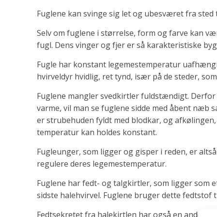
Fuglene kan svinge sig let og ubesværet fra sted ti
Selv om fuglene i størrelse, form og farve kan være
fugl. Dens vinger og fjer er så karakteristiske by
Fugle har konstant legemestemperatur uafhængig 
hvirveldyr hvidlig, ret tynd, især på de steder, som
Fuglene mangler svedkirtler fuldstændigt. Derfor 
varme, vil man se fuglene sidde med åbent næb s
er strubehuden fyldt med blodkar, og afkølingen,
temperatur kan holdes konstant.
Fugleunger, som ligger og gisper i reden, er altså 
regulere deres legemestemperatur.
Fuglene har fedt- og talgkirtler, som ligger som
sidste halehvirvel. Fuglene bruger dette fedtstof ti
Fedtsekretet fra halekirtlen har også en anden ro