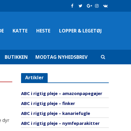
DE
KATTE
HESTE
LOPPER & LEGETØJ
BUTIKKEN
MODTAG NYHEDSBREV
Artikler
ABC i rigtig pleje – amazonpapegøjer
ABC i rigtig pleje – finker
ABC i rigtig pleje – kanariefugle
e dyr
ABC i rigtig pleje – nymfeparakitter