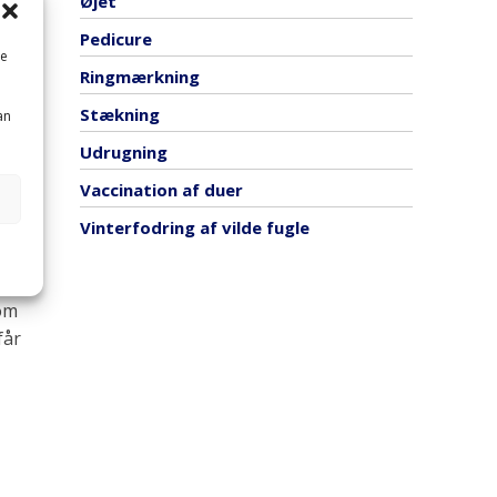
Øjet
der
Pedicure
me
Ringmærkning
t med
Stækning
an
Udrugning
r
Vaccination af duer
t med
Vinterfodring af vilde fugle
som
får