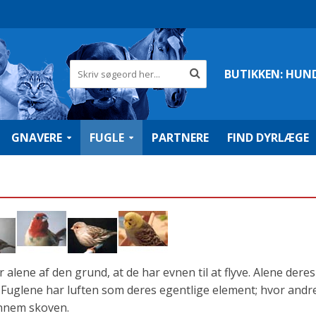
BUTIKKEN:
HUN
GNAVERE
FUGLE
PARTNERE
FIND DYRLÆGE
lene af den grund, at de har evnen til at flyve. Alene deres
Fuglene har luften som deres egentlige element; hvor andr
ennem skoven.