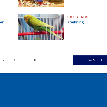
FUGLE GENERELT
ker
Stækning
2
3
…
6
NÆSTE