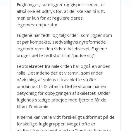
Fugleunger, som ligger og gisper i reden, er
altså ikke et udtryk for, at de ikke kan få luft,
men er kun for at regulere deres
legemestemperatur.
Fuglene har fedt- og talgkirtler, som ligger som
et par kompakte, sædvanligvis nyreformede
legemer over den sidste halehvirvel. Fuglene
bruger dette fedtstof til at “pudse sig”.
Fedtsekretet fra halekirtlen har også en anden
rolle. Det indeholder et vitamin, som under
påvirkning af solens ultraviolette stråler
omdannes til D-vitamin. Dette vitamin har en
betydning for opbygningen af skelettet. Under
fuglenes stadige arbejde med fjerene får de
tilført D-vitamin.
Kløerne kan være vidt forskelligt udformet på de
forskellige fuglegrupper. Meget ofte er
midtertåen forsynet med en “kam” og fungerer