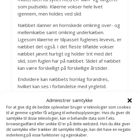
som pudseklo. Kløerne vokser hele livet
igennem, men holdes ved slid.
Næbbet danner en hornskede omkring over- og
mellemkæbe samt omkring underkæben.
Ligesom kløerne er tilpasset fuglenes levevis, er
næbbet det også. I det fleste tilfælde vokser
næbbet jævnt hurtigt og holder trit med det
slid, som fuglen har på næbbet. Slidet af næbbet
kan være forskelligt på forskellige årstider.
Endvidere kan næbbets hornlag forandres,
hvilket kan ses i forbindelse med yngletid.
Fjerene er karakteristisk for fuglene. Man deler
Administrer samtykke
dem op i svingfjer, styrefjer og dækfjer. Det er
For at give dig de bedste oplevelser bruger vi teknologier som cookies
dækfjerene, som giver fuglene farver. Alle disse
til at gemme og/eller få adgang til enhedsoplysninger. Hvis du giver dit
samtykke til disse teknologier, kan vi behandle data som f.eks.
mange farver er medvirkende til, at mennesker,
browsingadfærd eller unikke ID'er på dette websted. Hvis du ikke giver
der interesserer sig for fugle, får nogle
dit samtykke eller trækker dit samtykke tilbage, kan det have en negativ
fantastiske oplevelser.
indvirkning på visse funktioner og egenskaber.