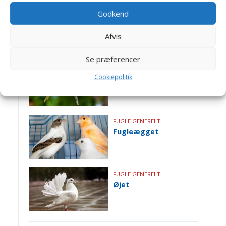
Godkend
FUGLE GENERELT
Burindretning
Afvis
Se præferencer
FUGLE GENERELT
Cookiepolitik
ABC i rigtig pleje –
undulater
FUGLE GENERELT
Fugleægget
FUGLE GENERELT
Øjet