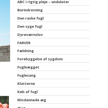
ABC i rigtig pleje – undulater
Burindretning
Den raske fugl
Den syge fugl
Dyreværnslov
FARVER
Fældning
Forebyggelse af sygdom
Fugleægget
Fuglesang
Klatterne
Køb af fugl
Misdannede æg