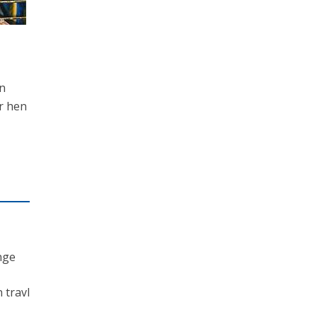
en
er hen
nge
 travl