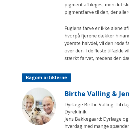
pigment afbleges, men det sk
pigmentfarve til den, der aller
Fuglens farve er ikke alene a
hvorpå fjerene dækker hinande
yderste halvdel, vil den røde 
over den. I de fleste tilfælde 
stærkt farvet, medens den dæk
Bagom artiklerne
Birthe Valling & J
Dyrlæge Birthe Valling: Til d
Dyreklinik.
Jens Bakkegaard: Dyrlæge og l
hverdag med mange spændende 