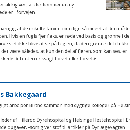
er aldrig ved, at der kommer en ny
ede er i forvejen.
fhængig af de enkelte farver, men lige så meget af den måde
n. Hvis en fugls fjer f.eks. er røde ved basis og grønne i d
farve slet ikke blive at se på fuglen, da den grønne del dækk
vil det være således, at kun den del af fjeren, som kan ses, er
kede del enten er svagt farvet eller farveløs.
ens Bakkegaard
agligt arbejder Birthe sammen med dygtige kolleger på Helsi
eder af Hillerød Dyrehospital og Helsinge Hestehospital. En
opgaver, -som giver stof til artikler på Dyrlægevagten