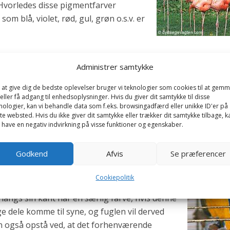
Hvorledes disse pigmentfarver
om blå, violet, rød, gul, grøn o.s.v. er
ne er afhængige af planternes indhold af karotin. Det er så
Administrer samtykke
r farver fuglenes hud, væv og skel. Den røde farve i visse 
igmentdannelse, men derimod det iltrige blodindhold.
 at give dig de bedste oplevelser bruger vi teknologier som cookies til at gem
eller få adgang til enhedsoplysninger. Hvis du giver dit samtykke til disse
nologier, kan vi behandle data som f.eks. browsingadfærd eller unikke ID'er på
fter de forskellige årstider, kan dette farveskift
te websted. Hvis du ikke giver dit samtykke eller trækker dit samtykke tilbage, k
 have en negativ indvirkning på visse funktioner og egenskaber.
ledes at helt andre fjer med andre farver
t kan også ske, at de gamle fjer bliver siddende,
Godkend
Afvis
Se præferencer
er farve, og en sådan oplevelse kan da være
ge årsager.
Cookiepolitik
n langs sin kant har en særlig farve, hvis denne
ige dele komme til syne, og fuglen vil derved
an også opstå ved, at det forhenværende