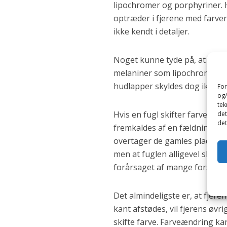
lipochromer og porphyriner. 
optræder i fjerene med farver s
ikke kendt i detaljer.
Noget kunne tyde på, at fugle
melaniner som lipochromer, de
hudlapper skyldes dog ikke p
For
og/
tek
Hvis en fugl skifter farve alt e
det
det
fremkaldes af en fældning, så
overtager de gamles plads. De
men at fuglen alligevel skift
forårsaget af mange forskelli
Det almindeligste er, at fjere
kant afstødes, vil fjerens øvr
skifte farve. Farveændring k