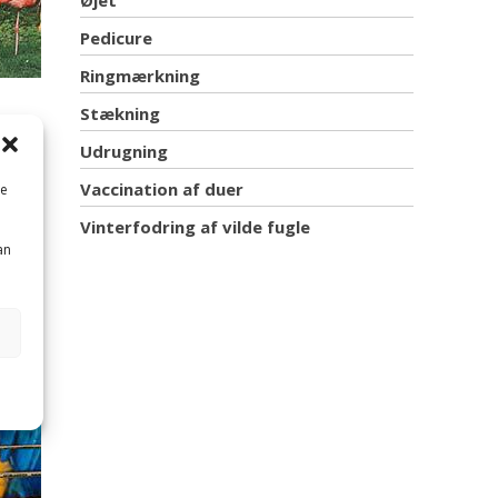
Øjet
Pedicure
Ringmærkning
Stækning
vel
Udrugning
fugles
Vaccination af duer
me
Vinterfodring af vilde fugle
an