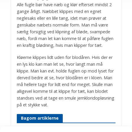
Alle fugle bør have næb og klør efterset mindst 2
gange årligt. Næbbet klippes med en egnet
neglesaks eller en lille tang, idet man prøver at
genskabe næbets normale form. Man må være
særlig forsigtig ved klipning af bløde, svampede
næb, fordi man let kan komme til at påføre fuglen
en kraftig blødning, hvis man klipper for tæt.
Kløerne klippes lidt uden for blodåren. Hvis der er
en lys klo kan man let se, hvor langt man må
klippe. Man kan evt. holde fuglen op mod lyset for
derved bedre at se, hvor blodåren er i kloen. Man
må hellere tage for lidt end for meget. Skulle man
alligevel komme til at klippe for tæt, kan blodet
standses ved at tage en smule jernkloridopløsning
på et stykke vat.
Bagom artiklerne