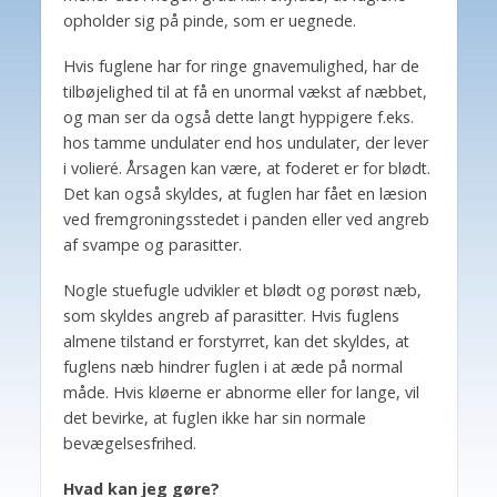
opholder sig på pinde, som er uegnede.
Hvis fuglene har for ringe gnavemulighed, har de
tilbøjelighed til at få en unormal vækst af næbbet,
og man ser da også dette langt hyppigere f.eks.
hos tamme undulater end hos undulater, der lever
i volieré. Årsagen kan være, at foderet er for blødt.
Det kan også skyldes, at fuglen har fået en læsion
ved fremgroningsstedet i panden eller ved angreb
af svampe og parasitter.
Nogle stuefugle udvikler et blødt og porøst næb,
som skyldes angreb af parasitter. Hvis fuglens
almene tilstand er forstyrret, kan det skyldes, at
fuglens næb hindrer fuglen i at æde på normal
måde. Hvis kløerne er abnorme eller for lange, vil
det bevirke, at fuglen ikke har sin normale
bevægelsesfrihed.
Hvad kan jeg gøre?