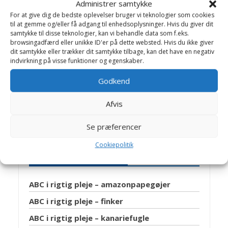
Birthe Valling & Jens
Administrer samtykke
For at give dig de bedste oplevelser bruger vi teknologier som cookies
Bakkegaard
til at gemme og/eller få adgang til enhedsoplysninger. Hvis du giver dit
samtykke til disse teknologier, kan vi behandle data som f.eks.
Dyrlæge Birthe Valling: Til dagligt
browsingadfærd eller unikke ID'er på dette websted. Hvis du ikke giver
arbejder Birthe sammen med dygtige
dit samtykke eller trækker dit samtykke tilbage, kan det have en negativ
kolleger på Helsinge Dyreklinik.
indvirkning på visse funktioner og egenskaber.
Jens Bakkegaard: Dyrlæge og leder af
Godkend
Hillerød Dyrehospital og Helsinge
Hestehospital. En travl hverdag med
Afvis
mange spændende opgaver, -som
giver stof til artikler på Dyrlægevagten
Se præferencer
Cookiepolitik
Artikler Fugle Generelt
ABC i rigtig pleje – amazonpapegøjer
ABC i rigtig pleje – finker
ABC i rigtig pleje – kanariefugle