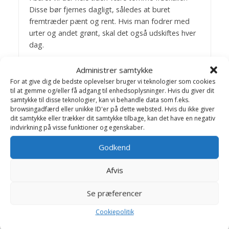
Disse bør fjernes dagligt, således at buret
fremtræder pænt og rent. Hvis man fodrer med
urter og andet grønt, skal det også udskiftes hver
dag.
Mindst en gang om ugen, må man udskifte
Administrer samtykke
bundlaget i buret.Samtidig kan man støvsuge
For at give dig de bedste oplevelser bruger vi teknologier som cookies
omkring buret for at fjerne støv og fjerpartikler.
til at gemme og/eller få adgang til enhedsoplysninger. Hvis du giver dit
samtykke til disse teknologier, kan vi behandle data som f.eks.
browsingadfærd eller unikke ID'er på dette websted. Hvis du ikke giver
AKTIVERING
dit samtykke eller trækker dit samtykke tilbage, kan det have en negativ
Fordi kanariefugle ikke lever i flokke i naturen, kan
indvirkning på visse funktioner og egenskaber.
de være i bur alene. Noget tyder dog på at en eller
flere artsfæller vil give mere trivsel. Der er ikke
Godkend
noget til hindring for at to hunner kan gå sammen.
En fugl af hvert køn er i reglen heller ikke et
Afvis
problem. To hanner kan ikke anbefales, fordi der
ofte vil opstå slagsmål.
Se præferencer
Cookiepolitik
Kanariefugle kan gøres tamme, således at man
kan tage dem ud af buret og give dem en flyvetur.