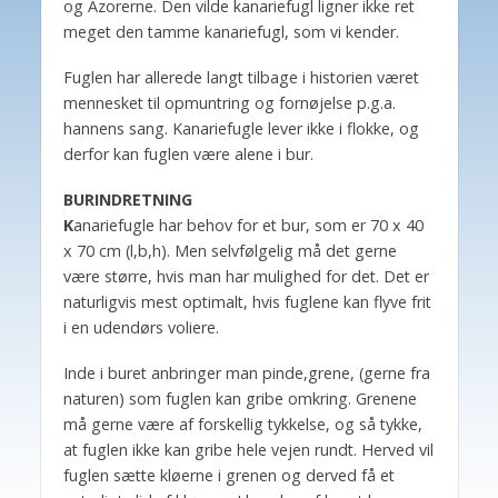
og Azorerne. Den vilde kanariefugl ligner ikke ret
meget den tamme kanariefugl, som vi kender.
Fuglen har allerede langt tilbage i historien været
mennesket til opmuntring og fornøjelse p.g.a.
hannens sang. Kanariefugle lever ikke i flokke, og
derfor kan fuglen være alene i bur.
BURINDRETNING
K
anariefugle har behov for et bur, som er 70 x 40
x 70 cm (l,b,h). Men selvfølgelig må det gerne
være større, hvis man har mulighed for det. Det er
naturligvis mest optimalt, hvis fuglene kan flyve frit
i en udendørs voliere.
Inde i buret anbringer man pinde,grene, (gerne fra
naturen) som fuglen kan gribe omkring. Grenene
må gerne være af forskellig tykkelse, og så tykke,
at fuglen ikke kan gribe hele vejen rundt. Herved vil
fuglen sætte kløerne i grenen og derved få et