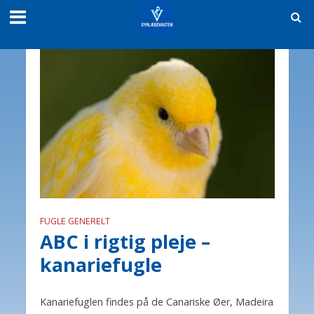
FUGLE GENERELT
ABC i rigtig pleje –
kanariefugle
Kanariefuglen findes på de Canariske Øer, Madeira