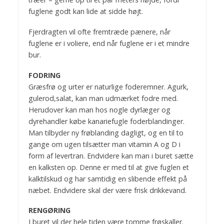
fuglene godt kan lide at sidde højt.
Fjerdragten vil ofte fremtræde pænere, når
fuglene er i voliere, end når fuglene er i et mindre
bur.
FODRING
Græsfrø og urter er naturlige foderemner. Agurk,
gulerod,salat, kan man udmærket fodre med.
Herudover kan man hos nogle dyrlæger og
dyrehandler købe kanariefugle foderblandinger.
Man tilbyder ny frøblanding dagligt, og en til to
gange om ugen tilsætter man vitamin A og D i
form af levertran. Endvidere kan man i buret sætte
en kalksten op. Denne er med til at give fuglen et
kalktilskud og har samtidig en slibende effekt på
næbet. Endvidere skal der være frisk drikkevand.
RENGØRING
I buret vil der hele tiden være tomme frøskaller.