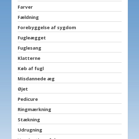
Farver
Fældning
Forebyggelse af sygdom
Fugleægget
Fuglesang
Klatterne
Køb af fugl
Misdannede æg
Øjet
Pedicure
Ringmærkning
Stækning
Udrugning