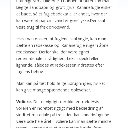
naturligt slid af kløerne. I bunden af buret kan man
lægge sandpapir og groft grus. Kanariefugle elsker
at bade, så et fuglebadekar eller andet, hvor der
kan være et par cm. vand vil gøre lykke.Der skal
være trug til frisk drikkevand.
Hvis man ønsker, at fuglene skal yngle, kan man
sætte en redekasse op. Kanariefugle ruger i åbne
redekasser. Derfor skal der være egnet
redemateriale til rådighed, f.eks. træuld eller
lignende, således at redekassen indrettes efter
fuglens behov.
Man kan på tæt hold følge udrugningen, hvilket
kan give mange spændende oplevelser.
Voliere.
Det er vigtigt, der ikke er træk. Hvis
volieren er indrettet rigtigt med beklædning af
vindtæt materiale på tre sider, kan kanariefuglene
være ude hele året. I voliere kan man sætte mindre
træer – gerne op til et par meters højde, fordi