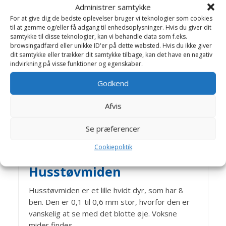
Administrer samtykke
hunde kan godt lide at æde den nyfaldne sne.
Som regel giver det heller ikke et problem, men
For at give dig de bedste oplevelser bruger vi teknologier som cookies
til at gemme og/eller få adgang til enhedsoplysninger. Hvis du giver dit
hvis...
samtykke til disse teknologier, kan vi behandle data som f.eks.
browsingadfærd eller unikke ID'er på dette websted. Hvis du ikke giver
dit samtykke eller trækker dit samtykke tilbage, kan det have en negativ
indvirkning på visse funktioner og egenskaber.
Godkend
Afvis
Se præferencer
Cookiepolitik
HUNDE HUDPROBLEMER
Husstøvmiden
Husstøvmiden er et lille hvidt dyr, som har 8
ben. Den er 0,1 til 0,6 mm stor, hvorfor den er
vanskelig at se med det blotte øje. Voksne
mider findes...