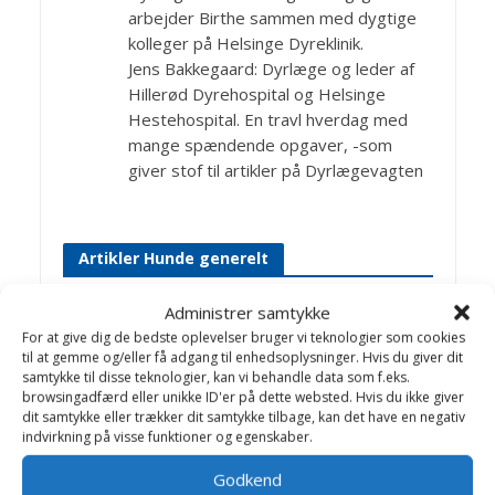
arbejder Birthe sammen med dygtige
kolleger på Helsinge Dyreklinik.
Jens Bakkegaard: Dyrlæge og leder af
Hillerød Dyrehospital og Helsinge
Hestehospital. En travl hverdag med
mange spændende opgaver, -som
giver stof til artikler på Dyrlægevagten
Artikler Hunde generelt
Administrer samtykke
1. Før du køber hund
For at give dig de bedste oplevelser bruger vi teknologier som cookies
2. Køb af hvalp
til at gemme og/eller få adgang til enhedsoplysninger. Hvis du giver dit
samtykke til disse teknologier, kan vi behandle data som f.eks.
3. Den første tid …
browsingadfærd eller unikke ID'er på dette websted. Hvis du ikke giver
dit samtykke eller trækker dit samtykke tilbage, kan det have en negativ
4. Opdragelsen
indvirkning på visse funktioner og egenskaber.
Aflivning af familiedyr
Godkend