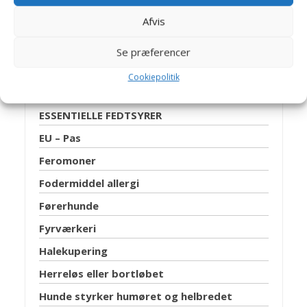
Alene hjemme problemer
Afvis
Æder egen afføring (koprofagi)
Brintoverilte
Se præferencer
Dyretestamente
Cookiepolitik
Efterlysning
ESSENTIELLE FEDTSYRER
EU – Pas
Feromoner
Fodermiddel allergi
Førerhunde
Fyrværkeri
Halekupering
Herreløs eller bortløbet
Hunde styrker humøret og helbredet