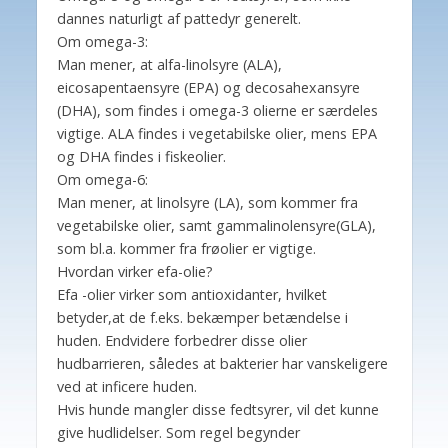
dannes naturligt af pattedyr generelt.
Om omega-3:
Man mener, at alfa-linolsyre (ALA),
eicosapentaensyre (EPA) og decosahexansyre
(DHA), som findes i omega-3 olierne er særdeles
vigtige. ALA findes i vegetabilske olier, mens EPA
og DHA findes i fiskeolier.
Om omega-6:
Man mener, at linolsyre (LA), som kommer fra
vegetabilske olier, samt gammalinolensyre(GLA),
som bl.a. kommer fra frøolier er vigtige.
Hvordan virker efa-olie?
Efa -olier virker som antioxidanter, hvilket
betyder,at de f.eks. bekæmper betændelse i
huden. Endvidere forbedrer disse olier
hudbarrieren, således at bakterier har vanskeligere
ved at inficere huden.
Hvis hunde mangler disse fedtsyrer, vil det kunne
give hudlidelser. Som regel begynder