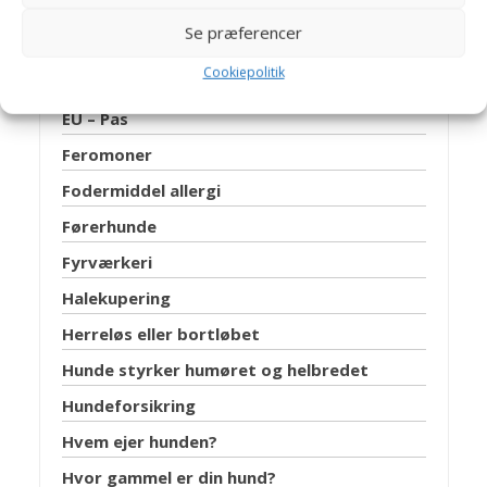
Dyretestamente
Se præferencer
Efterlysning
Cookiepolitik
Essentielle fedtsyrer
EU – Pas
Feromoner
Fodermiddel allergi
Førerhunde
Fyrværkeri
Halekupering
Herreløs eller bortløbet
Hunde styrker humøret og helbredet
Hundeforsikring
Hvem ejer hunden?
Hvor gammel er din hund?