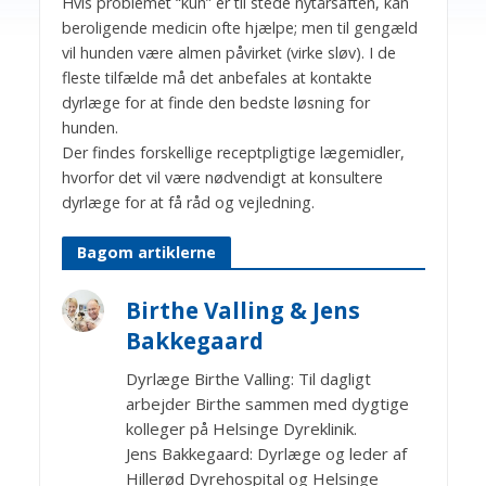
Hvis problemet “kun” er til stede nytårsaften, kan
beroligende medicin ofte hjælpe; men til gengæld
vil hunden være almen påvirket (virke sløv). I de
fleste tilfælde må det anbefales at kontakte
dyrlæge for at finde den bedste løsning for
hunden.
Der findes forskellige receptpligtige lægemidler,
hvorfor det vil være nødvendigt at konsultere
dyrlæge for at få råd og vejledning.
Bagom artiklerne
Birthe Valling & Jens
Bakkegaard
Dyrlæge Birthe Valling: Til dagligt
arbejder Birthe sammen med dygtige
kolleger på Helsinge Dyreklinik.
Jens Bakkegaard: Dyrlæge og leder af
Hillerød Dyrehospital og Helsinge