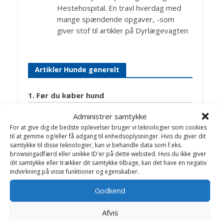
Hestehospital. En travl hverdag med
mange spændende opgaver, -som
giver stof til artikler på Dyrlægevagten
Artikler Hunde generelt
1. Før du køber hund
2. Køb af hvalp
Administrer samtykke
3. Den første tid …
For at give dig de bedste oplevelser bruger vi teknologier som cookies
til at gemme og/eller få adgang til enhedsoplysninger. Hvis du giver dit
4. Opdragelsen
samtykke til disse teknologier, kan vi behandle data som f.eks.
browsingadfærd eller unikke ID'er på dette websted. Hvis du ikke giver
Aflivning af familiedyr
dit samtykke eller trækker dit samtykke tilbage, kan det have en negativ
indvirkning på visse funktioner og egenskaber.
Alene hjemme problemer
Godkend
Æder egen afføring (koprofagi)
Brintoverilte
Afvis