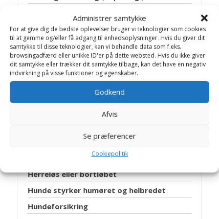
Brintoverilte
Administrer samtykke
Dyretestamente
For at give dig de bedste oplevelser bruger vi teknologier som cookies
til at gemme og/eller få adgang til enhedsoplysninger. Hvis du giver dit
Efterlysning
samtykke til disse teknologier, kan vi behandle data som f.eks.
browsingadfærd eller unikke ID'er på dette websted. Hvis du ikke giver
Essentielle fedtsyrer
dit samtykke eller trækker dit samtykke tilbage, kan det have en negativ
indvirkning på visse funktioner og egenskaber.
EU – Pas
Godkend
Feromoner
Fodermiddel allergi
Afvis
Førerhunde
Se præferencer
Fyrværkeri
Cookiepolitik
Halekupering
Herreløs eller bortløbet
Hunde styrker humøret og helbredet
Hundeforsikring