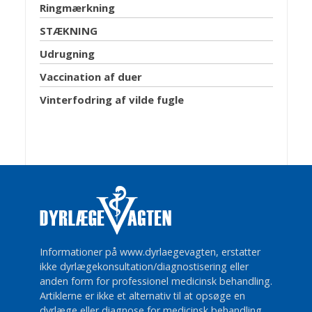
Ringmærkning
STÆKNING
Udrugning
Vaccination af duer
Vinterfodring af vilde fugle
Informationer på www.dyrlaegevagten, erstatter
ikke dyrlægekonsultation/diagnostisering eller
anden form for professionel medicinsk behandling.
Artiklerne er ikke et alternativ til at opsøge en
dyrlæge eller diagnose for medicinsk behandling.