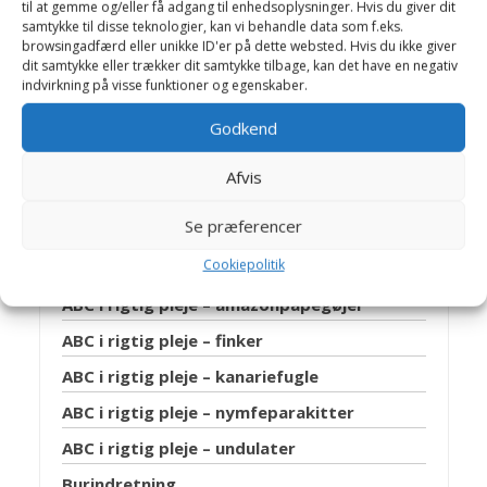
til at gemme og/eller få adgang til enhedsoplysninger. Hvis du giver dit
arbejder Birthe sammen med dygtige
samtykke til disse teknologier, kan vi behandle data som f.eks.
kolleger på Helsinge Dyreklinik.
browsingadfærd eller unikke ID'er på dette websted. Hvis du ikke giver
Jens Bakkegaard: Dyrlæge og leder af
dit samtykke eller trækker dit samtykke tilbage, kan det have en negativ
indvirkning på visse funktioner og egenskaber.
Hillerød Dyrehospital og Helsinge
Hestehospital. En travl hverdag med
Godkend
mange spændende opgaver, -som
giver stof til artikler på Dyrlægevagten
Afvis
Se præferencer
Artikler Fugle Generelt
Cookiepolitik
ABC i rigtig pleje – amazonpapegøjer
ABC i rigtig pleje – finker
ABC i rigtig pleje – kanariefugle
ABC i rigtig pleje – nymfeparakitter
ABC i rigtig pleje – undulater
Burindretning