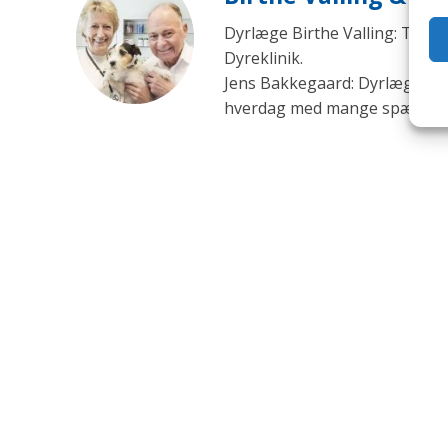
Dyrlæge Birthe Valling: Til d
Dyreklinik.
Jens Bakkegaard: Dyrlæge og l
hverdag med mange spændende 