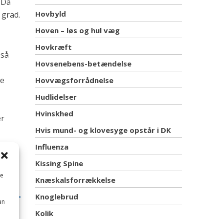
 Da
Hovbyld
 grad.
Hoven – løs og hul væg
Hovkræft
 så
Hovsenebens-betændelse
ke
Hovvægsforrådnelse
Hudlidelser
Hvinskhed
er
Hvis mund- og klovesyge opstår i DK
en
Influenza
Kissing Spine
me
Knæskalsforrækkelse
Knoglebrud
an
Kolik