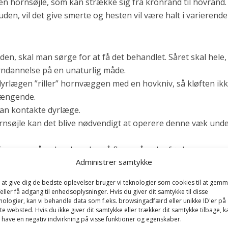
n hornsøjle, som kan strække sig fra kronrand til hovrand.
en, vil det give smerte og hesten vil være halt i varierende
en, skal man sørge for at få det behandlet. Såret skal hele,
orndannelse på en unaturlig måde.
dyrlægen ”riller” hornvæggen med en hovkniv, så kløften ik
rængende.
 man kontakte dyrlæge.
rnsøjle kan det blive nødvendigt at operere denne væk und
5 cm om måneden, kan der gå flere måneder før hornvægg
Administrer samtykke
 at give dig de bedste oplevelser bruger vi teknologier som cookies til at gem
eller få adgang til enhedsoplysninger. Hvis du giver dit samtykke til disse
nologier, kan vi behandle data som f.eks. browsingadfærd eller unikke ID'er på
te websted. Hvis du ikke giver dit samtykke eller trækker dit samtykke tilbage, k
 have en negativ indvirkning på visse funktioner og egenskaber.
ens Bakkegaard