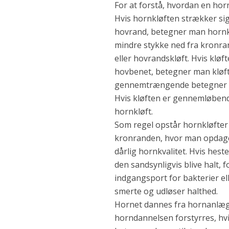
For at forstå, hvordan en horn
Hvis hornkløften strækker sig
hovrand, betegner man hornk
mindre stykke ned fra kronr
eller hovrandskløft. Hvis klø
hovbenet, betegner man kløf
gennemtrængende betegner ma
Hvis kløften er gennemløbe
hornkløft.
Som regel opstår hornkløfter
kronranden, hvor man opdager 
dårlig hornkvalitet. Hvis hes
den sandsynligvis blive halt, 
indgangsport for bakterier el
smerte og udløser halthed.
Hornet dannes fra hornanlæge
horndannelsen forstyrres, hv