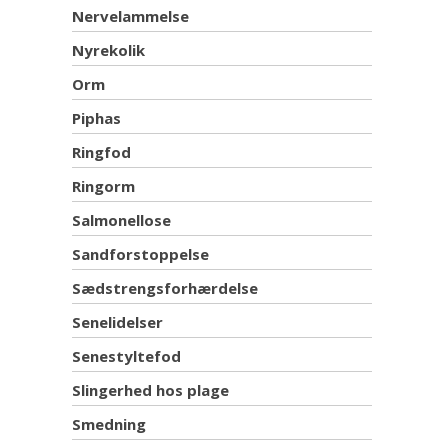
Nervelammelse
Nyrekolik
Orm
Piphas
Ringfod
Ringorm
Salmonellose
Sandforstoppelse
Sædstrengsforhærdelse
Senelidelser
Senestyltefod
Slingerhed hos plage
Smedning