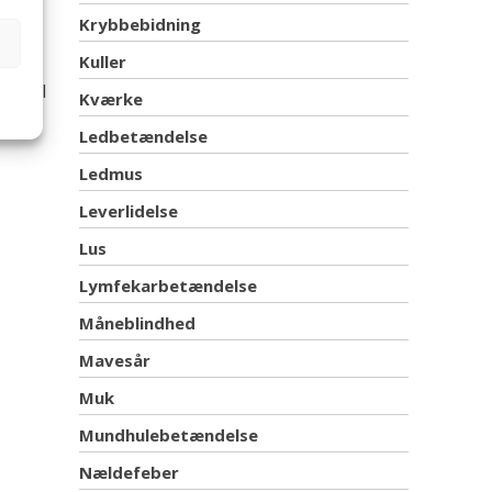
Krybbebidning
nge
Kuller
 travl
Kværke
Ledbetændelse
Ledmus
Leverlidelse
Lus
Lymfekarbetændelse
Måneblindhed
Mavesår
Muk
Mundhulebetændelse
Nældefeber