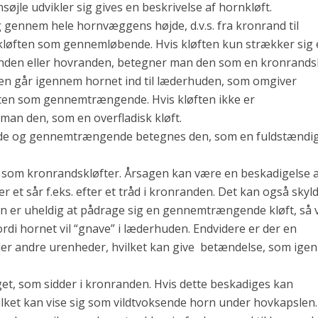
søjle udvikler sig gives en beskrivelse af hornkløft.
 gennem hele hornvæggens højde, d.v.s. fra kronrand til
løften som gennemløbende. Hvis kløften kun strækker sig 
anden eller hovranden, betegner man den som en kronrands
ften går igennem hornet ind til læderhuden, som omgiver
ten som gennemtrængende. Hvis kløften ikke er
n den, som en overfladisk kløft.
nde og gennemtrængende betegnes den, som en fuldstændi
 som kronrandskløfter. Årsagen kan være en beskadigelse 
et sår f.eks. efter et tråd i kronranden. Det kan også skyl
ten er uheldig at pådrage sig en gennemtrængende kløft, så v
fordi hornet vil “gnave” i læderhuden. Endvidere er der en
ler andre urenheder, hvilket kan give betændelse, som igen
t, som sidder i kronranden. Hvis dette beskadiges kan
ilket kan vise sig som vildtvoksende horn under hovkapslen