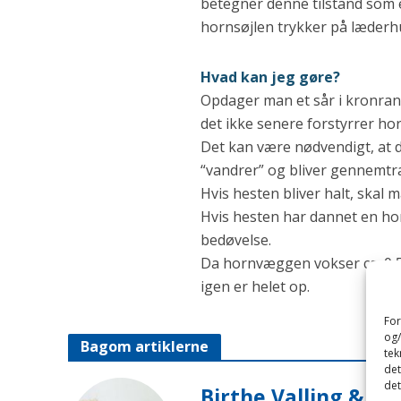
betegner denne tilstand som e
hornsøjlen trykker på læderhud
Hvad kan jeg gøre?
Opdager man et sår i kronrand
det ikke senere forstyrrer h
Det kan være nødvendigt, at 
“vandrer” og bliver gennemt
Hvis hesten bliver halt, skal
Hvis hesten har dannet en ho
bedøvelse.
Da hornvæggen vokser ca. 0,
igen er helet op.
For
og/
Bagom artiklerne
tek
det
det
Birthe Valling & J