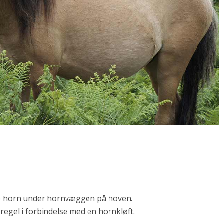
de horn under hornvæggen på hoven.
 regel i forbindelse med en hornkløft.