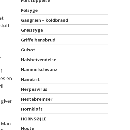
Forstoppelse
Følsyge
et
Gangræn – koldbrand
kløft
Græssyge
Griffelbensbrud
Gulsot
g
Halsbetændelse
Hammelschwanz
af
des en
Hanetrit
il
Herpesvirus
Hestebremser
 giver
Hornkløft
HORNSØJLE
. Man
Hoste