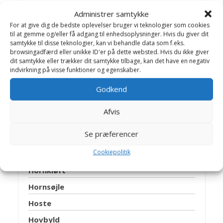
Følsyge
Administrer samtykke
Gangræn – koldbrand
For at give dig de bedste oplevelser bruger vi teknologier som cookies
til at gemme og/eller få adgang til enhedsoplysninger. Hvis du giver dit
Græssyge
samtykke til disse teknologier, kan vi behandle data som f.eks.
browsingadfærd eller unikke ID'er på dette websted. Hvis du ikke giver
Griffelbensbrud
dit samtykke eller trækker dit samtykke tilbage, kan det have en negativ
indvirkning på visse funktioner og egenskaber.
Gulsot
Halsbetændelse
Godkend
Hammelschwanz
Afvis
Hanetrit
Se præferencer
Herpesvirus
Cookiepolitik
Hestebremser
Hornkløft
Hornsøjle
Hoste
Hovbyld