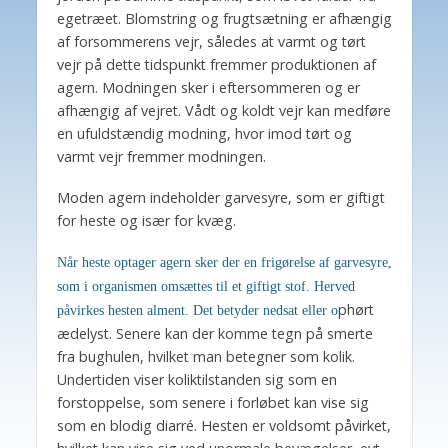
egetræet. Blomstring og frugtsætning er afhængig
af forsommerens vejr, således at varmt og tørt
vejr på dette tidspunkt fremmer produktionen af
agern. Modningen sker i eftersommeren og er
afhængig af vejret. Vådt og koldt vejr kan medføre
en ufuldstændig modning, hvor imod tørt og
varmt vejr fremmer modningen.
Moden agern indeholder garvesyre, som er giftigt
for heste og især for kvæg.
Når heste optager agern sker der en frigørelse af garvesyre,
som i organismen omsættes til et giftigt stof. Herved
ph
ørt
påvirkes hesten alment. Det betyder nedsat eller o
ædelyst. Senere kan der komme tegn på smerte
fra bughulen, hvilket man betegner som kolik.
Undertiden viser koliktilstanden sig som en
forstoppelse, som senere i forløbet kan vise sig
som en blodig diarré. Hesten er voldsomt påvirket,