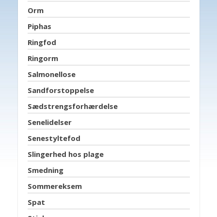
Orm
Piphas
Ringfod
Ringorm
Salmonellose
Sandforstoppelse
Sædstrengsforhærdelse
Senelidelser
Senestyltefod
Slingerhed hos plage
Smedning
Sommereksem
Spat