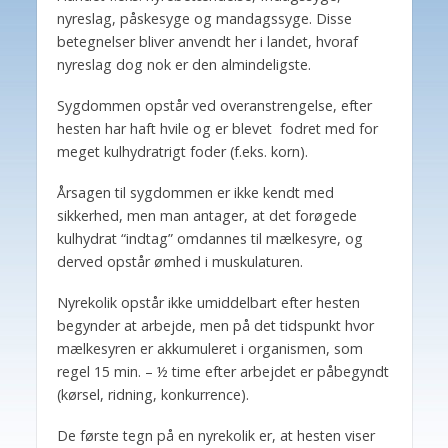
nyreslag, påskesyge og mandagssyge. Disse
betegnelser bliver anvendt her i landet, hvoraf
nyreslag dog nok er den almindeligste.
Sygdommen opstår ved overanstrengelse, efter
hesten har haft hvile og er blevet fodret med for
meget kulhydratrigt foder (f.eks. korn).
Årsagen til sygdommen er ikke kendt med
sikkerhed, men man antager, at det forøgede
kulhydrat “indtag” omdannes til mælkesyre, og
derved opstår ømhed i muskulaturen.
Nyrekolik opstår ikke umiddelbart efter hesten
begynder at arbejde, men på det tidspunkt hvor
mælkesyren er akkumuleret i organismen, som
regel 15 min. – ½ time efter arbejdet er påbegyndt
(kørsel, ridning, konkurrence).
De første tegn på en nyrekolik er, at hesten viser