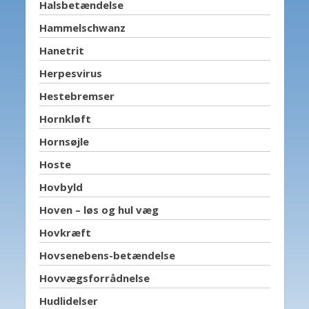
Halsbetændelse
Hammelschwanz
Hanetrit
Herpesvirus
Hestebremser
Hornkløft
Hornsøjle
Hoste
Hovbyld
Hoven – løs og hul væg
Hovkræft
Hovsenebens-betændelse
Hovvægsforrådnelse
Hudlidelser