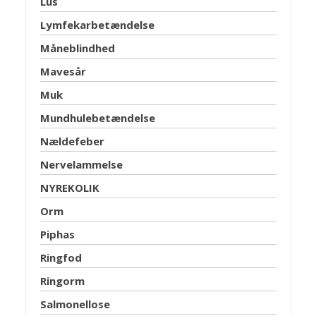
Lus
Lymfekarbetændelse
Måneblindhed
Mavesår
Muk
Mundhulebetændelse
Nældefeber
Nervelammelse
NYREKOLIK
Orm
Piphas
Ringfod
Ringorm
Salmonellose