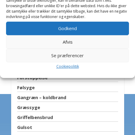
samtykke til disse teknologier, kan vi behandle data som f.eks.
browsingadfærd eller unikke ID'er på dette websted. Hvis du ikke giver
Doping
dit samtykke eller trækker dit samtykke tilbage, kan det have en negativ
indvirkning på visse funktioner og egenskaber.
Engbrystighed
Fastliggen
Godkend
Feber
Afvis
Fedtlever
Se præferencer
Forfangenhed
Cookiepolitik
Forhudsbetændelse
Forstoppelse
Følsyge
Gangræn – koldbrand
Græssyge
Griffelbensbrud
Gulsot