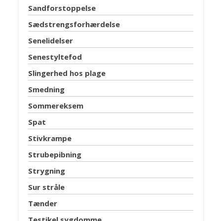
Sandforstoppelse
Sædstrengsforhærdelse
Senelidelser
Senestyltefod
Slingerhed hos plage
Smedning
Sommereksem
Spat
Stivkrampe
Strubepibning
Strygning
Sur stråle
Tænder
Testikel sygdomme