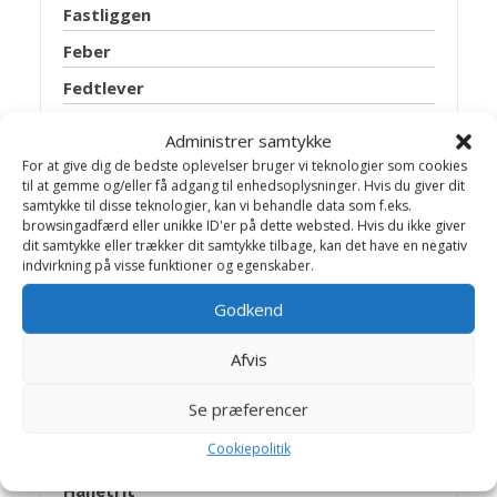
Fastliggen
Feber
Fedtlever
Forfangenhed
Administrer samtykke
Forhudsbetændelse
For at give dig de bedste oplevelser bruger vi teknologier som cookies
til at gemme og/eller få adgang til enhedsoplysninger. Hvis du giver dit
Forstoppelse
samtykke til disse teknologier, kan vi behandle data som f.eks.
browsingadfærd eller unikke ID'er på dette websted. Hvis du ikke giver
Følsyge
dit samtykke eller trækker dit samtykke tilbage, kan det have en negativ
indvirkning på visse funktioner og egenskaber.
Gangræn – koldbrand
Græssyge
Godkend
Griffelbensbrud
Afvis
Gulsot
Se præferencer
Halsbetændelse
Cookiepolitik
Hammelschwanz
Hanetrit