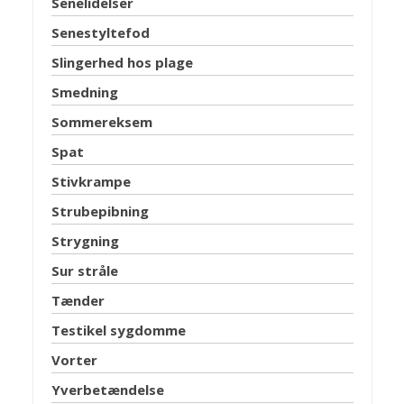
Senelidelser
Senestyltefod
Slingerhed hos plage
Smedning
Sommereksem
Spat
Stivkrampe
Strubepibning
Strygning
Sur stråle
Tænder
Testikel sygdomme
Vorter
Yverbetændelse