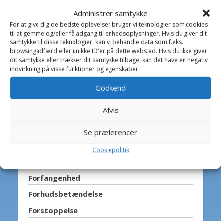
Administrer samtykke
Blodforgiftning
For at give dig de bedste oplevelser bruger vi teknologier som cookies
Brandfeber
til at gemme og/eller få adgang til enhedsoplysninger. Hvis du giver dit
samtykke til disse teknologier, kan vi behandle data som f.eks.
Brok
browsingadfærd eller unikke ID'er på dette websted. Hvis du ikke giver
dit samtykke eller trækker dit samtykke tilbage, kan det have en negativ
Bylder
indvirkning på visse funktioner og egenskaber.
Diarré
Godkend
Doping
Afvis
Engbrystighed
Fastliggen
Se præferencer
Feber
Cookiepolitik
Fedtlever
Forfangenhed
Forhudsbetændelse
Forstoppelse