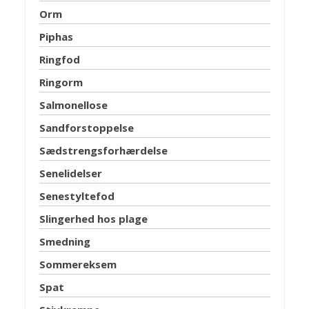
Orm
Piphas
Ringfod
Ringorm
Salmonellose
Sandforstoppelse
Sædstrengsforhærdelse
Senelidelser
Senestyltefod
Slingerhed hos plage
Smedning
Sommereksem
Spat