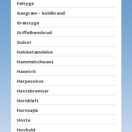
Følsyge
Gangræn – koldbrand
Græssyge
Griffelbensbrud
Gulsot
Halsbetændelse
Hammelschwanz
Hanetrit
Herpesvirus
Hestebremser
Hornkløft
Hornsøjle
Hoste
Hovbyld