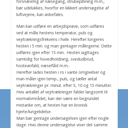
forsnævring af næsegang, strubepibning m.m.,
bør udelukkes, hvorfor en kikkert undersøgelse af
luftvejene, kan anbefales.
Man kan udføre en arbejdsprøve, som udføres
ved at måle hestens temperatur, puls og
vejrtrækningsfrekvens i hvile. Herefter longeres
hesten i 5 min. og man gentager målingerne. Dette
udføres igen efter 15 min.. Hesten iagttages
samtidig for hovedholdning, svedudbrud,
hosteanfald, næseflåd m.m..
Herefter lades hesten i ro i vante omgivelser og
man måler igen temp., puls, og tæller antal
vejrtrækninger pr. minut. efter 5, 10 og 15 minutter.
Hvis antallet af vejrtrækninger falder langsomt til
normalområdet, kan der være en begrundet
mistanke om, at hesten har en kronisk
hjerte/lungelidelse.
Man bør gentage undersøgelsen igen efter nogle
dage. Hvis denne undersøgelse viser det samme