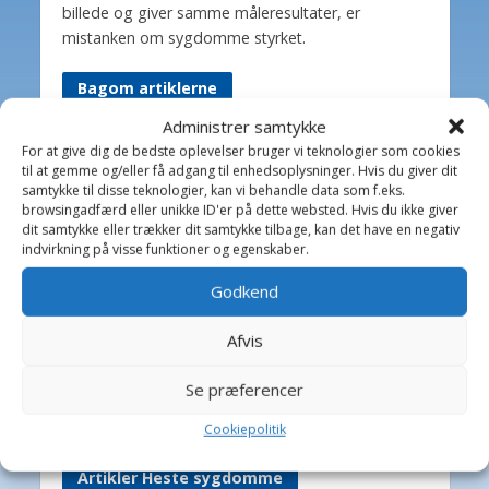
billede og giver samme måleresultater, er
mistanken om sygdomme styrket.
Bagom artiklerne
Administrer samtykke
Birthe Valling & Jens
For at give dig de bedste oplevelser bruger vi teknologier som cookies
til at gemme og/eller få adgang til enhedsoplysninger. Hvis du giver dit
Bakkegaard
samtykke til disse teknologier, kan vi behandle data som f.eks.
browsingadfærd eller unikke ID'er på dette websted. Hvis du ikke giver
Dyrlæge Birthe Valling: Til dagligt
dit samtykke eller trækker dit samtykke tilbage, kan det have en negativ
arbejder Birthe sammen med dygtige
indvirkning på visse funktioner og egenskaber.
kolleger på Helsinge Dyreklinik.
Jens Bakkegaard: Dyrlæge og leder af
Godkend
Hillerød Dyrehospital og Helsinge
Afvis
Hestehospital. En travl hverdag med
mange spændende opgaver, -som
Se præferencer
giver stof til artikler på Dyrlægevagten
Cookiepolitik
Artikler Heste sygdomme