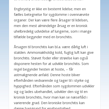
Engbrystig er ikke en bestemt lidelse; men en
fælles betegnelse for sygdomme i ovennævnte
organer. Der kan være flere årsager til lidelsen,
men den mest almindelige årsag er en kronisk
uhelbredelig udvidelse af lungerne, som i mange
tilfælde begynder med en bronchitis.
Årsagen til bronchitis kan bl.a. være dårlig luft i
stalden. Ammoniakholdig kold, fugtig luft kan give
bronchitis. Støvet foder eller strøelse kan også
disponere hesten for at udvikle bronchitis. Som
regel begynder hesten at hoste, – får
astmalignende anfald. Denne hoste bliver
efterhånden vedvarende og tager til i styrke og
hyppighed. Efterhånden som sygdommen udvikler
sig og lades ubehandlet, udvikler den sig til en
kronisk bronchitis, hvor man kan se næseflåd i
varierende grad. Den kroniske bronchitis kan
danne baggrund for engbrystighed.