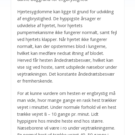
Hjertesygdomme kan ligge til grund for udvikling
af engbrystighed. De hyppigste årsager er
udvidelse af hjertet, hvor hjertets
pumpemekanisme ikke fungerer normalt, samt fejl
ved hjertets klapper. Når hjertet ikke fungerer
normalt, kan der opstemmes blod i lungerne,
hvilket kan medføre nedsat iltning af blodet.
Herved får hesten åndedrætsbesvær, hvilket kan
vise sig ved hoste, samt udspilede næsebor under
vejrtrækningen. Det konstante åndedrætsbesvær
er fremherskende.
For at kunne vurdere om hesten er engbrystig må
man vide, hvor mange gange en rask hest trækker
vejret i minuttet. Under normale forhold vil en hest
trække vejret 8 – 10 gange pr. minut. Lidt
hyppigere hos mindre heste end hos større.
Næseborene vil være i ro under vejrtrækningerne.
En normal hest vil trække vejret 40 -50 gange i