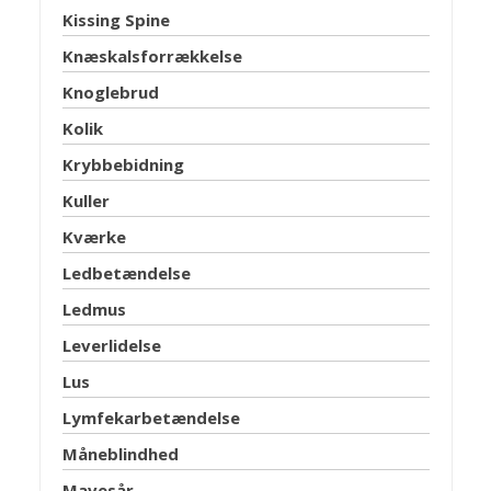
Kissing Spine
Knæskalsforrækkelse
Knoglebrud
Kolik
Krybbebidning
Kuller
Kværke
Ledbetændelse
Ledmus
Leverlidelse
Lus
Lymfekarbetændelse
Måneblindhed
Mavesår