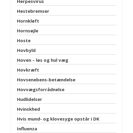
Herpesvirus
Hestebremser
Hornkløft
Hornsøjle
Hoste
Hovbyld
Hoven – løs og hul væg
Hovkræft
Hovsenebens-betændelse
Hovvægsforrådnelse
Hudlidelser
Hvinskhed
Hvis mund- og klovesyge opstår i DK
Influenza