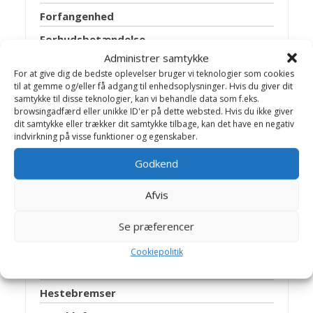
Forfangenhed
Forhudsbetændelse
Administrer samtykke
Forstoppelse
For at give dig de bedste oplevelser bruger vi teknologier som cookies
Følsyge
til at gemme og/eller få adgang til enhedsoplysninger. Hvis du giver dit
samtykke til disse teknologier, kan vi behandle data som f.eks.
Gangræn – koldbrand
browsingadfærd eller unikke ID'er på dette websted. Hvis du ikke giver
dit samtykke eller trækker dit samtykke tilbage, kan det have en negativ
Græssyge
indvirkning på visse funktioner og egenskaber.
Griffelbensbrud
Godkend
Gulsot
Afvis
Halsbetændelse
Hammelschwanz
Se præferencer
Hanetrit
Cookiepolitik
Herpesvirus
Hestebremser