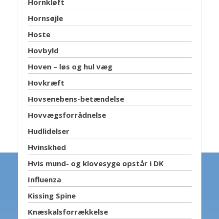
Hornkløft
Hornsøjle
Hoste
Hovbyld
Hoven – løs og hul væg
Hovkræft
Hovsenebens-betændelse
Hovvægsforrådnelse
Hudlidelser
Hvinskhed
Hvis mund- og klovesyge opstår i DK
Influenza
Kissing Spine
Knæskalsforrækkelse