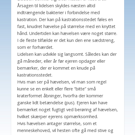
Årsagen til lidelsen skyldes næsten altid
indtrængende bakterier i forbindelse med
kastration. Der kan på kastrationsstedet føles en
fast, knudret hævelse på størrelse med en knyttet
hånd. Undertiden kan hævelsen være noget større.
I de fleste tilfælde er det kun den ene sædstreng,
som er forhærdet.
Lidelsen kan udvikle sig langsomt. Således kan der
gå måneder, eller år før ejeren opdager eller
bemærker, der er kommet en knude på
kastrationsstedet.
Hvis man ser på hævelsen, vil man som regel
kunne se en enkelt eller flere “bitte” små
kraterformet åbninger, hvorfra der kommer
ganske lidt betændelse (pus). Ejeren kan have
bemærket noget fugtigt ved berøring af hævelsen,
hvilket skærper ejerens opmærksomhed.
Hvis hævelsen antager størrelse, som et
menneskehoved, vil hesten ofte gå med stive og