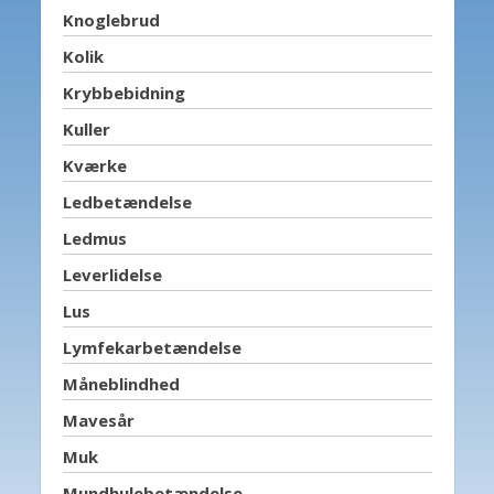
Knoglebrud
Kolik
Krybbebidning
Kuller
Kværke
Ledbetændelse
Ledmus
Leverlidelse
Lus
Lymfekarbetændelse
Måneblindhed
Mavesår
Muk
Mundhulebetændelse