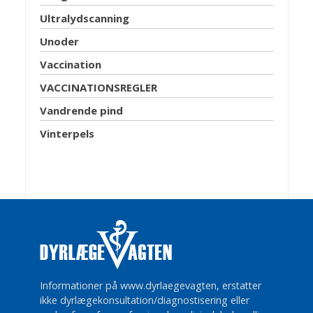
Ultralydscanning
Unoder
Vaccination
VACCINATIONSREGLER
Vandrende pind
Vinterpels
Informationer på www.dyrlaegevagten, erstatter
ikke dyrlægekonsultation/diagnostisering eller