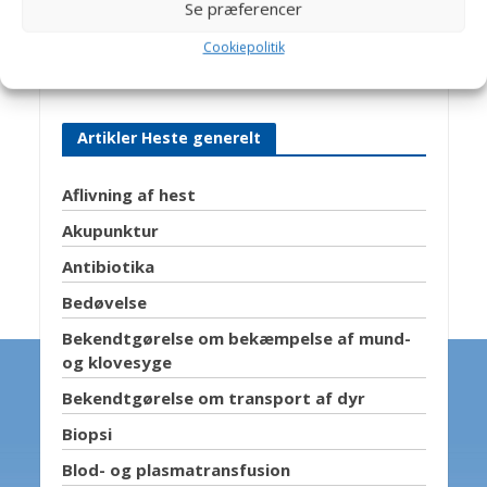
Hestehospital. En travl hverdag med
Se præferencer
mange spændende opgaver, -som
Cookiepolitik
giver stof til artikler på Dyrlægevagten
Artikler Heste generelt
Aflivning af hest
Akupunktur
Antibiotika
Bedøvelse
Bekendtgørelse om bekæmpelse af mund-
og klovesyge
Bekendtgørelse om transport af dyr
Biopsi
Blod- og plasmatransfusion