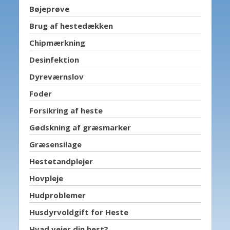
Bøjeprøve
Brug af hestedækken
Chipmærkning
Desinfektion
Dyreværnslov
Foder
Forsikring af heste
Gødskning af græsmarker
Græsensilage
Hestetandplejer
Hovpleje
Hudproblemer
Husdyrvoldgift for Heste
Hvad vejer din hest?