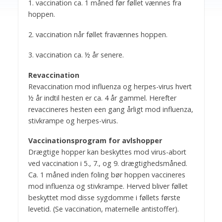
1. vaccination ca. 1 måned før føllet vænnes fra
hoppen.
2. vaccination når føllet fravænnes hoppen.
3. vaccination ca. ½ år senere.
Revaccination
Revaccination mod influenza og herpes-virus hvert
½ år indtil hesten er ca. 4 år gammel. Herefter
revaccineres hesten een gang årligt mod influenza,
stivkrampe og herpes-virus.
Vaccinationsprogram for avlshopper
Drægtige hopper kan beskyttes mod virus-abort
ved vaccination i 5., 7., og 9. drægtighedsmåned.
Ca. 1 måned inden foling bør hoppen vaccineres
mod influenza og stivkrampe. Herved bliver føllet
beskyttet mod disse sygdomme i føllets første
levetid. (Se vaccination, maternelle antistoffer).