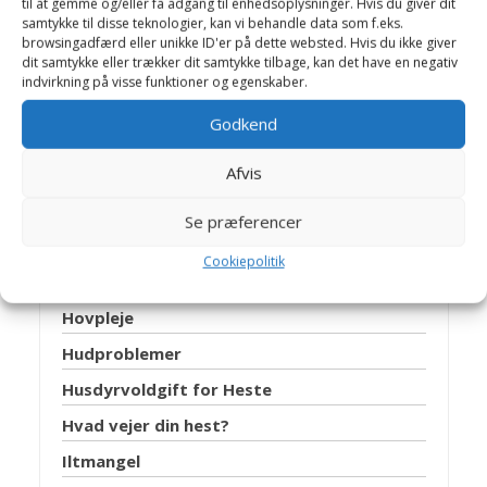
til at gemme og/eller få adgang til enhedsoplysninger. Hvis du giver dit
samtykke til disse teknologier, kan vi behandle data som f.eks.
Chipmærkning
browsingadfærd eller unikke ID'er på dette websted. Hvis du ikke giver
dit samtykke eller trækker dit samtykke tilbage, kan det have en negativ
Desinfektion
indvirkning på visse funktioner og egenskaber.
Dyreværnslov
Godkend
Foder
Afvis
Forsikring af heste
Gødskning af græsmarker
Se præferencer
Græsensilage
Cookiepolitik
Hestetandplejer
Hovpleje
Hudproblemer
Husdyrvoldgift for Heste
Hvad vejer din hest?
Iltmangel