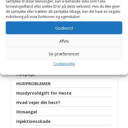
samtykke til disse teknologier, kan vi behandle data som f.eks.
browsingadfærd eller unikke ID'er på dette websted. Hvis du ikke giver
Desinfektion
dit samtykke eller trækker dit samtykke tilbage, kan det have en negativ
indvirkning på visse funktioner og egenskaber.
Dyreværnslov
Foder
Godkend
Forsikring af heste
Afvis
Gødskning af græsmarker
Se præferencer
Græsensilage
Cookiepolitik
Hestetandplejer
Hovpleje
HUDPROBLEMER
Husdyrvoldgift for Heste
Hvad vejer din hest?
Iltmangel
Injektionsskade