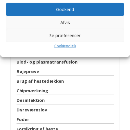
Antibiotika
Godkend
Bedøvelse
Afvis
Bekendtgørelse om bekæmpelse af mund-
og klovesyge
Se præferencer
Bekendtgørelse om transport af dyr
Cookiepolitik
Biopsi
Blod- og plasmatransfusion
Bøjeprøve
Brug af hestedækken
Chipmærkning
Desinfektion
Dyreværnslov
Foder
Forsikring af heste