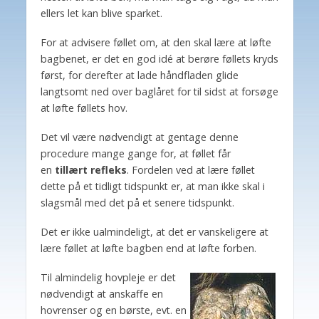
ellers let kan blive sparket.
For at advisere føllet om, at den skal lære at løfte
bagbenet, er det en god idé at berøre føllets kryds
først, for derefter at lade håndfladen glide
langtsomt ned over baglåret for til sidst at forsøge
at løfte føllets hov.
Det vil være nødvendigt at gentage denne
procedure mange gange for, at føllet får
en
tillært refleks
. Fordelen ved at lære føllet
dette på et tidligt tidspunkt er, at man ikke skal i
slagsmål med det på et senere tidspunkt.
Det er ikke ualmindeligt, at det er vanskeligere at
lære føllet at løfte bagben end at løfte forben.
Til almindelig hovpleje er det
nødvendigt at anskaffe en
hovrenser og en børste, evt. en