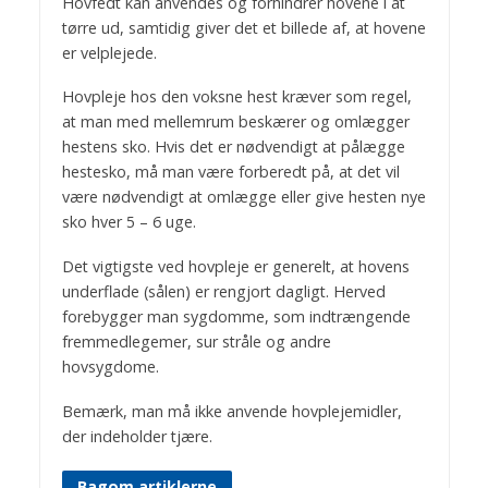
Hovfedt kan anvendes og forhindrer hovene i at
tørre ud, samtidig giver det et billede af, at hovene
er velplejede.
Hovpleje hos den voksne hest kræver som regel,
at man med mellemrum beskærer og omlægger
hestens sko. Hvis det er nødvendigt at pålægge
hestesko, må man være forberedt på, at det vil
være nødvendigt at omlægge eller give hesten nye
sko hver 5 – 6 uge.
Det vigtigste ved hovpleje er generelt, at hovens
underflade (sålen) er rengjort dagligt. Herved
forebygger man sygdomme, som indtrængende
fremmedlegemer, sur stråle og andre
hovsygdome.
Bemærk, man må ikke anvende hovplejemidler,
der indeholder tjære.
Bagom artiklerne