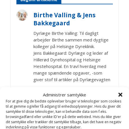
Birthe Valling & Jens
Bakkegaard
Dyrlæge Birthe Valling: Til dagligt
arbejder Birthe sammen med dygtige
kolleger på Helsinge Dyreklinik.
Jens Bakkegaard: Dyrlæge og leder af
Hillerød Dyrehospital og Helsinge
Hestehospital. En travl hverdag med
mange spændende opgaver, -som
giver stof til artikler på Dyrlægevagten
Administrer samtykke
For at give dig de bedste oplevelser bruger vi teknologier som cookies
Artikler Heste generelt
til at gemme og/eller få adgang til enhedsoplysninger. Hvis du giver dit
samtykke til disse teknologier, kan vi behandle data som f.eks.
browsingadfærd eller unikke ID'er på dette websted. Hvis du ikke giver
Aflivning af hest
dit samtykke eller trækker dit samtykke tilbage, kan det have en negativ
Akupunktur
indvirkning på visse funktioner og egenskaber.