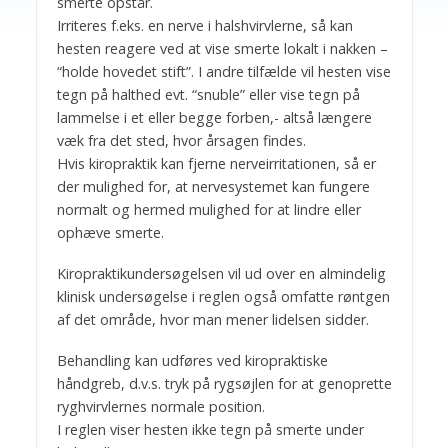
smerte opstår.
Irriteres f.eks. en nerve i halshvirvlerne, så kan
hesten reagere ved at vise smerte lokalt i nakken –
“holde hovedet stift”. I andre tilfælde vil hesten vise
tegn på halthed evt. “snuble” eller vise tegn på
lammelse i et eller begge forben,- altså længere
væk fra det sted, hvor årsagen findes.
Hvis kiropraktik kan fjerne nerveirritationen, så er
der mulighed for, at nervesystemet kan fungere
normalt og hermed mulighed for at lindre eller
ophæve smerte.
Kiropraktikundersøgelsen vil ud over en almindelig
klinisk undersøgelse i reglen også omfatte røntgen
af det område, hvor man mener lidelsen sidder.
Behandling kan udføres ved kiropraktiske
håndgreb, d.v.s. tryk på rygsøjlen for at genoprette
ryghvirvlernes normale position.
I reglen viser hesten ikke tegn på smerte under