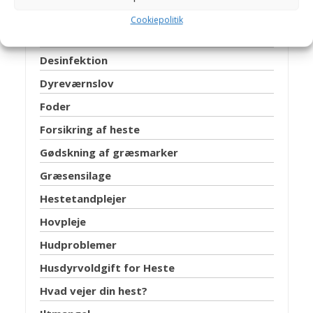
Brug af hestedækken
Cookiepolitik
Chipmærkning
Desinfektion
Dyreværnslov
Foder
Forsikring af heste
Gødskning af græsmarker
Græsensilage
Hestetandplejer
Hovpleje
Hudproblemer
Husdyrvoldgift for Heste
Hvad vejer din hest?