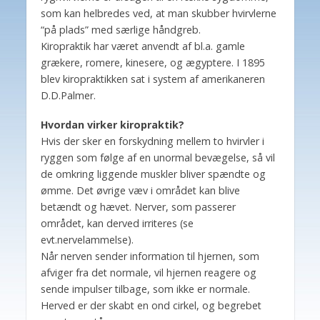
som kan helbredes ved, at man skubber hvirvlerne
“på plads” med særlige håndgreb.
Kiropraktik har været anvendt af bl.a. gamle
grækere, romere, kinesere, og ægyptere. I 1895
blev kiropraktikken sat i system af amerikaneren
D.D.Palmer.
Hvordan virker kiropraktik?
Hvis der sker en forskydning mellem to hvirvler i
ryggen som følge af en unormal bevægelse, så vil
de omkring liggende muskler bliver spændte og
ømme. Det øvrige væv i området kan blive
betændt og hævet. Nerver, som passerer
området, kan derved irriteres (se
evt.nervelammelse).
Når nerven sender information til hjernen, som
afviger fra det normale, vil hjernen reagere og
sende impulser tilbage, som ikke er normale.
Herved er der skabt en ond cirkel, og begrebet