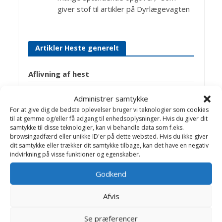
giver stof til artikler på Dyrlægevagten
Artikler Heste generelt
Aflivning af hest
Akupunktur
Administrer samtykke
Antibiotika
For at give dig de bedste oplevelser bruger vi teknologier som cookies
til at gemme og/eller få adgang til enhedsoplysninger. Hvis du giver dit
Bedøvelse
samtykke til disse teknologier, kan vi behandle data som f.eks.
browsingadfærd eller unikke ID'er på dette websted. Hvis du ikke giver
Bekendtgørelse om bekæmpelse af mund-
dit samtykke eller trækker dit samtykke tilbage, kan det have en negativ
og klovesyge
indvirkning på visse funktioner og egenskaber.
Bekendtgørelse om transport af dyr
Godkend
Biopsi
Afvis
Blod- og plasmatransfusion
Bøjeprøve
Se præferencer