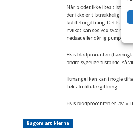
det
Når blodet ikke iltes tilstræk
der ikke er tilstrækkelig ilt i 
kulilteforgiftning. Det kan og
hvilket kan ses ved svær bro
nedsat eller dårlig pumpeaktiv
Hvis blodprocenten (hæmoglobi
andre sygelige tilstande, så vi
Iltmangel kan kan i nogle tilf
f.eks. kulilteforgiftning.
Hvis blodprocenten er lav, vil
Bagom artiklerne