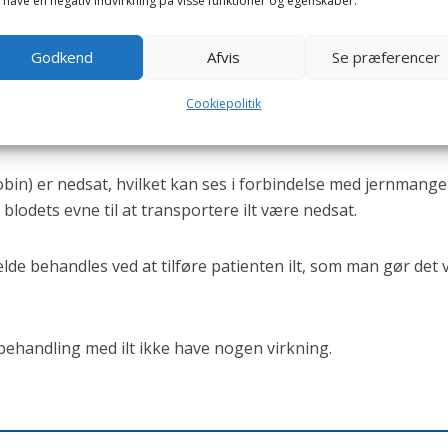
 have en negativ indvirkning på visse funktioner og egenskaber.
keligt, vil blodet få en mørkere farve end normalt. Det kan sk
indåndingsluften, dyret indånder iltfattig luft, f.eks. ved
Godkend
Afvis
Se præferencer
så skyldes, at lungevævet, som skal optage ilten, ikke er nor
nchitis og svær lungebetændelse. En anden årsag kan være
Cookiepolitik
itet af hjertet, hvorved blodets iltning også nedsættes.
n) er nedsat, hvilket kan ses i forbindelse med jernmangel
l blodets evne til at transportere ilt være nedsat.
ælde behandles ved at tilføre patienten ilt, som man gør det 
 behandling med ilt ikke have nogen virkning.