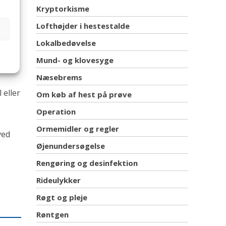
Kryptorkisme
yldes,
Lofthøjder i hestestalde
malt,
Lokalbedøvelse
Mund- og klovesyge
Næsebrems
 eller
Om køb af hest på prøve
Operation
Ormemidler og regler
ved
Øjenundersøgelse
Rengøring og desinfektion
Rideulykker
Røgt og pleje
Røntgen