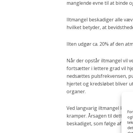
manglende evne til at binde og
Iltmangel beskadiger alle væv
hvilket betyder, at bevidsthed
Ilten udgør ca. 20% af den atm
Når der opstår iltmangel vil 
fortsætter i lettere grad vil h
nedsættes pulsfrekvensen, pul
hjertet og kredsløbet bliver ut
organer.
Ved langvarig iltmangel kan d
For
kramper. Årsagen til dette kan
og/
tek
beskadiget, som følge af iltm
det