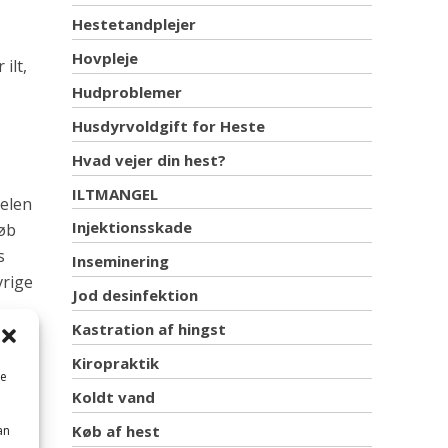
Hestetandplejer
Hovpleje
ilt,
Hudproblemer
Husdyrvoldgift for Heste
Hvad vejer din hest?
ILTMANGEL
gelen
Injektionsskade
løb
s
Inseminering
vrige
Jod desinfektion
Kastration af hingst
Kiropraktik
som
me
levet
Koldt vand
Køb af hest
an