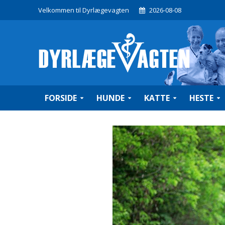
Velkommen til Dyrlægevagten
2026-08-08
FORSIDE
HUNDE
KATTE
HESTE