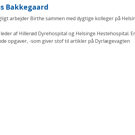
ens Bakkegaard
agligt arbejder Birthe sammen med dygtige kolleger på Helsi
eder af Hillerød Dyrehospital og Helsinge Hestehospital. En
opgaver, -som giver stof til artikler på Dyrlægevagten