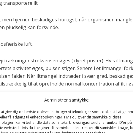
 transportere ilt.
, men hjernen beskadiges hurtigst, når organismen mangler 
en pludselig kan forsvinde.
osfæriske luft.
vejrtrækningensfrekvensen øges ( dyret puster). Hvis iltman
jertets aktivitet øges, pulsen stiger. Senere i et iltmangel for
sen falder. Når iltmangel indtræder i svær grad, beskadige
ilstrækkelig til at opretholde normal koncentration af ilt i ø
Administrer samtykke
er optræde blivende beskadigelser, som f.eks. kan vise sig 
 at give dig de bedste oplevelser bruger vi teknologier som cookies til at gem
 skyldes, at centrale dele af centralnervesystemets væv er b
eller få adgang til enhedsoplysninger. Hvis du giver dit samtykke til disse
nologier, kan vi behandle data som f.eks. browsingadfærd eller unikke ID'er på
angelen.
te websted. Hvis du ikke giver dit samtykke eller trækker dit samtykke tilbage, k