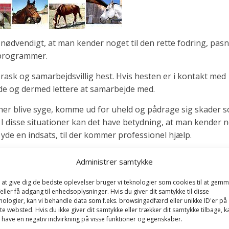
 nødvendigt, at man kender noget til den rette fodring, pas
sprogrammer.
rask og samarbejdsvillig hest. Hvis hesten er i kontakt med
de og dermed lettere at samarbejde med.
er blive syge, komme ud for uheld og pådrage sig skader 
 I disse situationer kan det have betydning, at man kender 
yde en indsats, til der kommer professionel hjælp.
ge og ved sygdom og uheld kan være medvirkende til, at man
Administrer samtykke
tens ejer.
 at give dig de bedste oplevelser bruger vi teknologier som cookies til at gem
eller få adgang til enhedsoplysninger. Hvis du giver dit samtykke til disse
 med hovedet løftet og med et vågent udtryk i øjnene samt e
nologier, kan vi behandle data som f.eks. browsingadfærd eller unikke ID'er på
te websted. Hvis du ikke giver dit samtykke eller trækker dit samtykke tilbage, k
nde, og der må ikke ses bare pletter eller hårtab i huden.
 have en negativ indvirkning på visse funktioner og egenskaber.