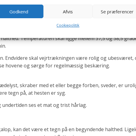
 at tygge foderet. Endvidere skal hesten have normal ædel
 sit foder helt op. Endvidere skal man kontrollere gødningen
Godkend
Afvis
Se præferencer
ærer).
Cookiepolitik
l være farveløs eller lysegul.
halthed. Temperaturen skal ligge mellem 37,5 og 38,5 grade
in.
in. Endvidere skal vejrtrækningen være rolig og ubesværet,
rse hovene og sørge for regelmæssig beskæring.
elyst, skraber med et eller begge forben, sveder, er uroli
ære tegn på, at hesten er syg.
undertiden ses et mat og trist hårlag.
 galop, kan det være et tegn på en begyndende halthed. Lige