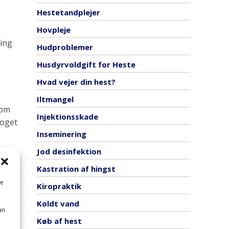
Hestetandplejer
Hovpleje
ning
Hudproblemer
Husdyrvoldgift for Heste
Hvad vejer din hest?
Iltmangel
som
Injektionsskade
noget
Inseminering
Jod desinfektion
Kastration af hingst
me
Kiropraktik
t
Koldt vand
an
Køb af hest