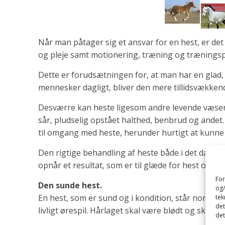
Når man påtager sig et ansvar for en hest, er det
og pleje samt motionering, træning og træning
Dette er forudsætningen for, at man har en glad, 
mennesker dagligt, bliver den mere tillidsvækken
Desværre kan heste ligesom andre levende væsen
sår, pludselig opstået halthed, benbrud og andet.
til omgang med heste, herunder hurtigt at kunne 
Den rigtige behandling af heste både i det dagli
opnår et resultat, som er til glæde for hest og hes
For
Den sunde hest.
og/
En hest, som er sund og i kondition, står normalt
tek
det
livligt ørespil. Hårlaget skal være blødt og skinne
det