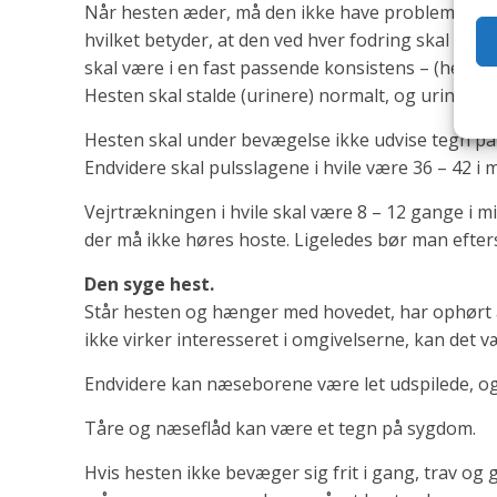
Når hesten æder, må den ikke have problemer med
hvilket betyder, at den ved hver fodring skal æde
skal være i en fast passende konsistens – (hestep
Hesten skal stalde (urinere) normalt, og urinen ska
Hesten skal under bevægelse ikke udvise tegn på 
Endvidere skal pulsslagene i hvile være 36 – 42 i m
Vejrtrækningen i hvile skal være 8 – 12 gange i m
der må ikke høres hoste. Ligeledes bør man efte
Den syge hest.
Står hesten og hænger med hovedet, har ophørt æd
ikke virker interesseret i omgivelserne, kan det v
Endvidere kan næseborene være let udspilede, og 
Tåre og næseflåd kan være et tegn på sygdom.
Hvis hesten ikke bevæger sig frit i gang, trav og