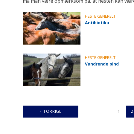
må man være opmærksom på, at hesten kan være sy
HESTE GENERELT
Antibiotika
HESTE GENERELT
Vandrende pind
FORRIGE
1
2