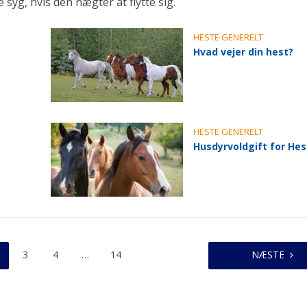
g, hvis den nægter at flytte sig.
HESTE GENERELT
Hvad vejer din hest?
HESTE GENERELT
Husdyrvoldgift for Hes
3
4
…
14
NÆSTE