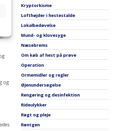
yst,
Kryptorkisme
, som
Lofthøjder i hestestalde
Lokalbedøvelse
Mund- og klovesyge
r.
Næsebrems
Om køb af hest på prøve
 og
Operation
Ormemidler og regler
g og
Øjenundersøgelse
Rengøring og desinfektion
Rideulykker
Røgt og pleje
ledes
Røntgen