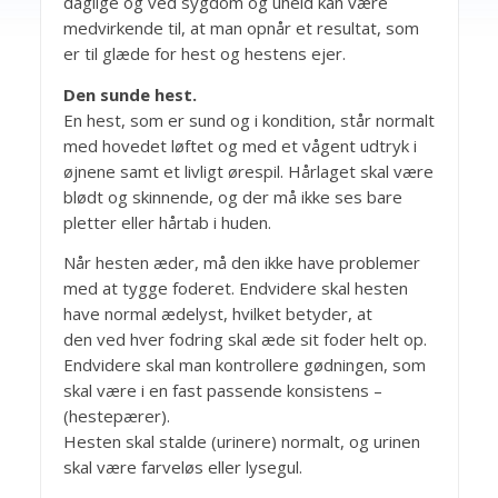
daglige og ved sygdom og uheld kan være
medvirkende til, at man opnår et resultat, som
er til glæde for hest og hestens ejer.
Den sunde hest.
En hest, som er sund og i kondition, står normalt
med hovedet løftet og med et vågent udtryk i
øjnene samt et livligt ørespil. Hårlaget skal være
blødt og skinnende, og der må ikke ses bare
pletter eller hårtab i huden.
Når hesten æder, må den ikke have problemer
med at tygge foderet. Endvidere skal hesten
have normal ædelyst, hvilket betyder, at
den ved hver fodring skal æde sit foder helt op.
Endvidere skal man kontrollere gødningen, som
skal være i en fast passende konsistens –
(hestepærer).
Hesten skal stalde (urinere) normalt, og urinen
skal være farveløs eller lysegul.