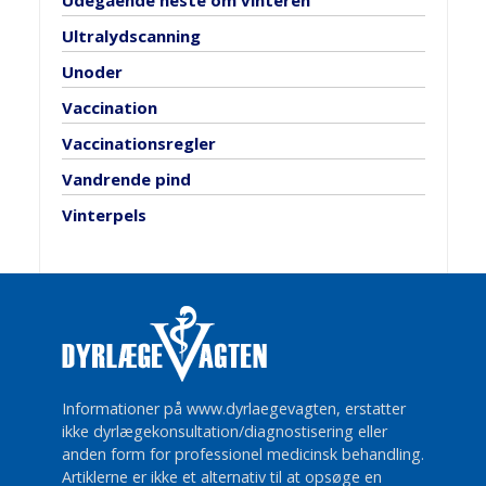
Udegående heste om vinteren
Ultralydscanning
Unoder
Vaccination
Vaccinationsregler
Vandrende pind
Vinterpels
Informationer på www.dyrlaegevagten, erstatter
ikke dyrlægekonsultation/diagnostisering eller
anden form for professionel medicinsk behandling.
Artiklerne er ikke et alternativ til at opsøge en