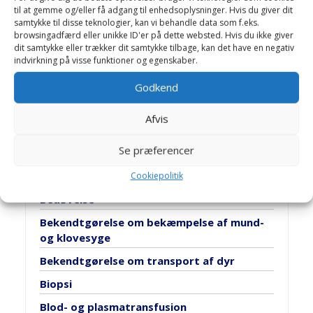
til at gemme og/eller få adgang til enhedsoplysninger. Hvis du giver dit
samtykke til disse teknologier, kan vi behandle data som f.eks.
browsingadfærd eller unikke ID'er på dette websted. Hvis du ikke giver
dit samtykke eller trækker dit samtykke tilbage, kan det have en negativ
1
…
12
13
14
indvirkning på visse funktioner og egenskaber.
Godkend
Artikler
Afvis
Aflivning af hest
Se præferencer
Akupunktur
Antibiotika
Cookiepolitik
Bedøvelse
Bekendtgørelse om bekæmpelse af mund-
og klovesyge
Bekendtgørelse om transport af dyr
Biopsi
Blod- og plasmatransfusion