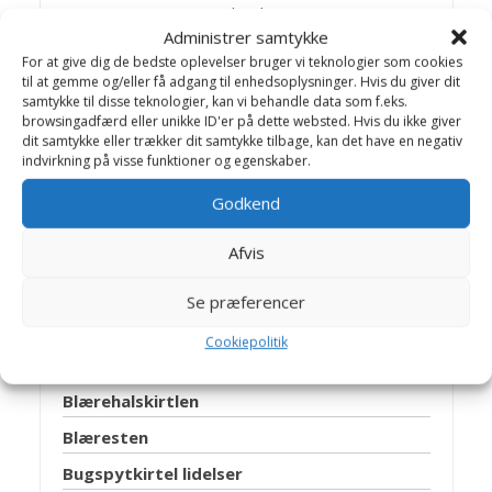
mange spændende opgaver, -som
Administrer samtykke
giver stof til artikler på Dyrlægevagten
For at give dig de bedste oplevelser bruger vi teknologier som cookies
til at gemme og/eller få adgang til enhedsoplysninger. Hvis du giver dit
samtykke til disse teknologier, kan vi behandle data som f.eks.
browsingadfærd eller unikke ID'er på dette websted. Hvis du ikke giver
Artikler Hunde sygdomme
dit samtykke eller trækker dit samtykke tilbage, kan det have en negativ
indvirkning på visse funktioner og egenskaber.
Algeforgiftning
Godkend
Allergi
Afvis
Analsækbetændelse
Autoimmun hæmolytisk anæmi
Se præferencer
Benhindebetændelse
Cookiepolitik
Blærebetændelse
Blærehalskirtlen
Blæresten
Bugspytkirtel lidelser