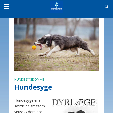
HUNDE SYGDOMME
Hundesyge
Hundesyge er en
særdeles smitsom
virussygdom hos