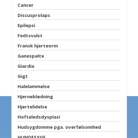
Cancer
Discusprolaps
Epilepsi
Fedtsvulst
Fransk hjerteorm
Ganespalte
Giardia
Gigt
Halelammelse
Hjerneblødning
Hjertelidelse
Hofteledsdysplasi
Hudsygdomme pga. overfølsomhed
HUNDESYGE