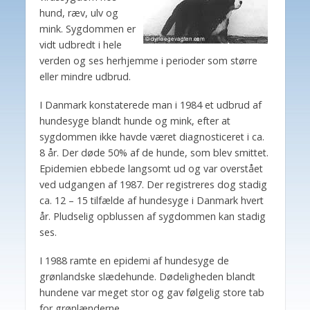
hund, ræv, ulv og
mink. Sygdommen er
vidt udbredt i hele
verden og ses herhjemme i perioder som større
eller mindre udbrud.
I Danmark konstaterede man i 1984 et udbrud af
hundesyge blandt hunde og mink, efter at
sygdommen ikke havde været diagnosticeret i ca.
8 år. Der døde 50% af de hunde, som blev smittet.
Epidemien ebbede langsomt ud og var overstået
ved udgangen af 1987. Der registreres dog stadig
ca. 12 – 15 tilfælde af hundesyge i Danmark hvert
år. Pludselig opblussen af sygdommen kan stadig
ses.
I 1988 ramte en epidemi af hundesyge de
grønlandske slædehunde. Dødeligheden blandt
hundene var meget stor og gav følgelig store tab
for grønlænderne.