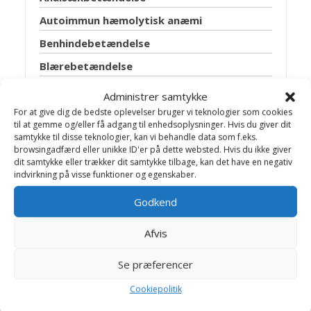
Autoimmun hæmolytisk anæmi
Benhindebetændelse
Blærebetændelse
Blærehalskirtlen
Administrer samtykke
Blæresten
For at give dig de bedste oplevelser bruger vi teknologier som cookies
til at gemme og/eller få adgang til enhedsoplysninger. Hvis du giver dit
Bugspytkirtel lidelser
samtykke til disse teknologier, kan vi behandle data som f.eks.
browsingadfærd eller unikke ID'er på dette websted. Hvis du ikke giver
Cancer
dit samtykke eller trækker dit samtykke tilbage, kan det have en negativ
indvirkning på visse funktioner og egenskaber.
Discusprolaps
Godkend
Epilepsi
Fedtsvulst
Afvis
Fransk hjerteorm
Se præferencer
Ganespalte
Cookiepolitik
Giardia