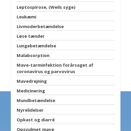
Leptospirose, (Weils syge)
Leukæmi
Livmoderbetændelse
Løse tænder
Lungebetændelse
Malabsorption
Mave-tarminfektion forårsaget af
coronavirus og parvovirus
Mavedrejning
Medicinering
Mundbetændelse
Nyrelidelser
Opkast og diarré
Opsvulmet mave