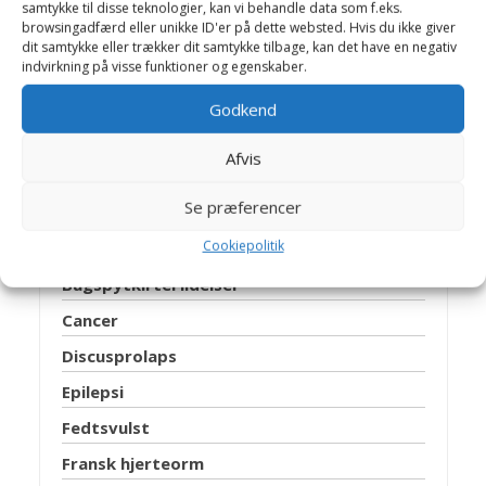
samtykke til disse teknologier, kan vi behandle data som f.eks.
browsingadfærd eller unikke ID'er på dette websted. Hvis du ikke giver
Allergi
dit samtykke eller trækker dit samtykke tilbage, kan det have en negativ
indvirkning på visse funktioner og egenskaber.
Analsækbetændelse
Autoimmun hæmolytisk anæmi
Godkend
Benhindebetændelse
Afvis
Blærebetændelse
Se præferencer
Blærehalskirtlen
Cookiepolitik
Blæresten
Bugspytkirtel lidelser
Cancer
Discusprolaps
Epilepsi
Fedtsvulst
Fransk hjerteorm