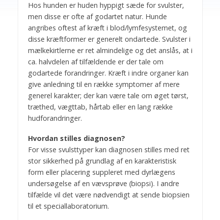
Hos hunden er huden hyppigt sæde for svulster,
men disse er ofte af godartet natur. Hunde
angribes oftest af kræft i blod/lymfesystemet, og
disse kræftformer er generelt ondartede. Svulster i
mælkekirtlerne er ret almindelige og det anslås, at i
ca. halvdelen af tilfældende er der tale om
godartede forandringer. Kræft i indre organer kan
give anledning til en række symptomer af mere
generel karakter; der kan være tale om øget tørst,
træthed, vægttab, hårtab eller en lang række
hudforandringer.
Hvordan stilles diagnosen?
For visse svulsttyper kan diagnosen stilles med ret
stor sikkerhed på grundlag af en karakteristisk
form eller placering suppleret med dyrlægens
undersøgelse af en vævsprøve (biopsi). I andre
tilfælde vil det være nødvendigt at sende biopsien
til et speciallaboratorium.