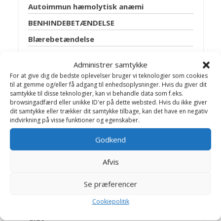
Autoimmun hæmolytisk anæmi
BENHINDEBETÆNDELSE
Blærebetændelse
Blærehalskirtlen
Administrer samtykke
Blæresten
For at give dig de bedste oplevelser bruger vi teknologier som cookies
til at gemme og/eller få adgang til enhedsoplysninger. Hvis du giver dit
Bugspytkirtel lidelser
samtykke til disse teknologier, kan vi behandle data som f.eks.
browsingadfærd eller unikke ID'er på dette websted. Hvis du ikke giver
Cancer
dit samtykke eller trækker dit samtykke tilbage, kan det have en negativ
Discusprolaps
indvirkning på visse funktioner og egenskaber.
Epilepsi
Godkend
Fedtsvulst
Afvis
Fransk hjerteorm
Se præferencer
Ganespalte
Giardia
Cookiepolitik
Gigt