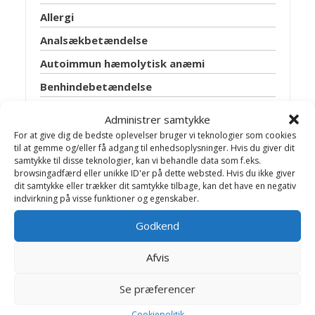
Allergi
Analsækbetændelse
Autoimmun hæmolytisk anæmi
Benhindebetændelse
Blærebetændelse
Administrer samtykke
Blærehalskirtlen
For at give dig de bedste oplevelser bruger vi teknologier som cookies
til at gemme og/eller få adgang til enhedsoplysninger. Hvis du giver dit
Blæresten
samtykke til disse teknologier, kan vi behandle data som f.eks.
browsingadfærd eller unikke ID'er på dette websted. Hvis du ikke giver
Bugspytkirtel lidelser
dit samtykke eller trækker dit samtykke tilbage, kan det have en negativ
indvirkning på visse funktioner og egenskaber.
Cancer
Godkend
Discusprolaps
Epilepsi
Afvis
Fedtsvulst
Se præferencer
Fransk hjerteorm
Cookiepolitik