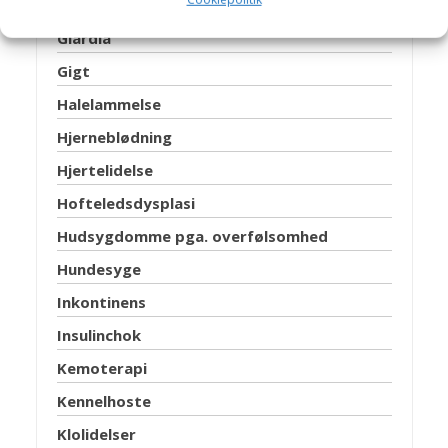
Ganespalte
Giardia
Gigt
Halelammelse
Hjerneblødning
Hjertelidelse
Hofteledsdysplasi
Hudsygdomme pga. overfølsomhed
Hundesyge
Inkontinens
Insulinchok
Kemoterapi
Kennelhoste
Klolidelser