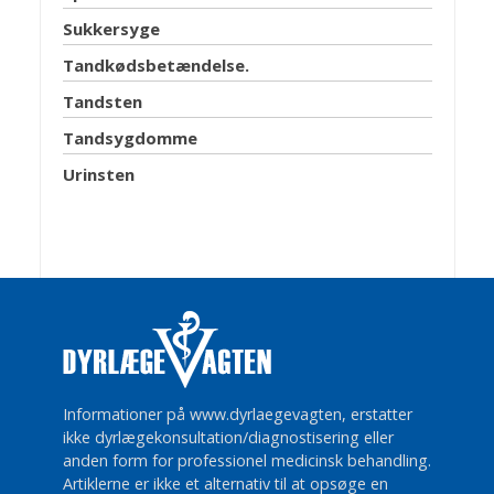
Sukkersyge
Tandkødsbetændelse.
Tandsten
Tandsygdomme
Urinsten
Informationer på www.dyrlaegevagten, erstatter
ikke dyrlægekonsultation/diagnostisering eller
anden form for professionel medicinsk behandling.
Artiklerne er ikke et alternativ til at opsøge en