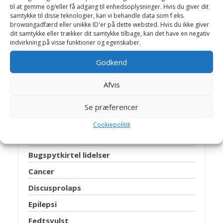
til at gemme og/eller få adgang til enhedsoplysninger. Hvis du giver dit
samtykke til disse teknologier, kan vi behandle data som f.eks.
Algeforgiftning
browsingadfærd eller unikke ID'er på dette websted. Hvis du ikke giver
dit samtykke eller trækker dit samtykke tilbage, kan det have en negativ
Allergi
indvirkning på visse funktioner og egenskaber.
Analsækbetændelse
Godkend
Autoimmun hæmolytisk anæmi
Afvis
Benhindebetændelse
Blærebetændelse
Se præferencer
Blærehalskirtlen
Cookiepolitik
Blæresten
Bugspytkirtel lidelser
Cancer
Discusprolaps
Epilepsi
Fedtsvulst