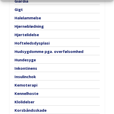
Giardia
Gigt
Halelammelse
Hjerneblødning
Hjertelidelse
Hofteledsdysplasi
Hudsygdomme pga. overfølsomhed
Hundesyge
Inkontinens
Insulinchok
Kemoterapi
Kennelhoste
Klolidelser
Korsbåndsskade