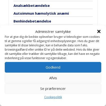
Analsækbetændelse
Autoimmun hæmolytisk anæmi
Benhindebetændelse
Blærebetændelse
Administrer samtykke
Blærehalskirtlen
For at give dig de bedste oplevelser bruger vi teknologier som cookies
til at gemme og/eller få adgang til enhedsoplysninger. Hvis du giver dit
Blæresten
samtykke til disse teknologier, kan vi behandle data som f.eks.
browsingadfærd eller unikke ID'er på dette websted. Hvis du ikke giver
Bugspytkirtel lidelser
dit samtykke eller trækker dit samtykke tilbage, kan det have en negativ
indvirkning på visse funktioner og egenskaber.
Cancer
Godkend
Discusprolaps
Epilepsi
Afvis
Fedtsvulst
Se præferencer
Fransk hjerteorm
Cookiepolitik
Ganespalte