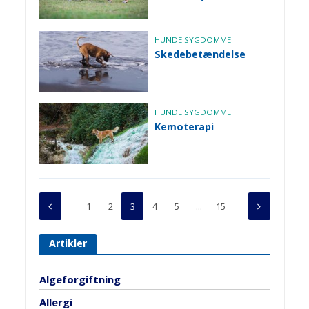
HUNDE SYGDOMME
Skedebetændelse
HUNDE SYGDOMME
Kemoterapi
1
2
3
4
5
…
15
Artikler
Algeforgiftning
Allergi