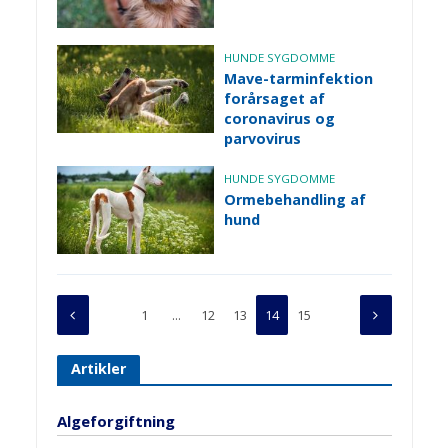
HUNDE SYGDOMME
Mave-tarminfektion
forårsaget af
coronavirus og
parvovirus
HUNDE SYGDOMME
Ormebehandling af
hund
1
…
12
13
14
15
Artikler
Algeforgiftning