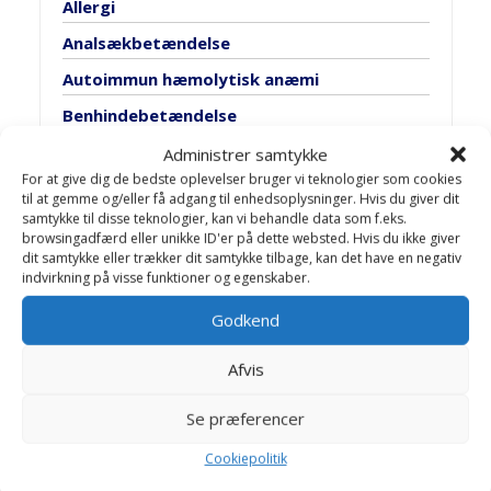
Allergi
Analsækbetændelse
Autoimmun hæmolytisk anæmi
Benhindebetændelse
Blærebetændelse
Administrer samtykke
For at give dig de bedste oplevelser bruger vi teknologier som cookies
Blærehalskirtlen
til at gemme og/eller få adgang til enhedsoplysninger. Hvis du giver dit
samtykke til disse teknologier, kan vi behandle data som f.eks.
Blæresten
browsingadfærd eller unikke ID'er på dette websted. Hvis du ikke giver
dit samtykke eller trækker dit samtykke tilbage, kan det have en negativ
Bugspytkirtel lidelser
indvirkning på visse funktioner og egenskaber.
Cancer
Godkend
Discusprolaps
Epilepsi
Afvis
Fedtsvulst
Se præferencer
Fransk hjerteorm
Cookiepolitik
Ganespalte