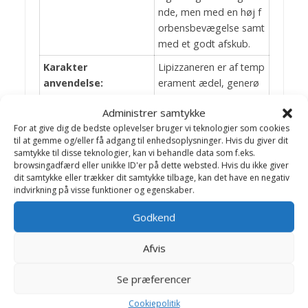
nde, men med en høj f
orbensbevægelse samt
med et godt afskub.
Karakter
Lipizzaneren er af temp
anvendelse:
erament ædel, generø
s, energisk, men altid bl
Administrer samtykke
id, venlig og samarbejd
For at give dig de bedste oplevelser bruger vi teknologier som cookies
svillig. Den har et naturli
til at gemme og/eller få adgang til enhedsoplysninger. Hvis du giver dit
gt anlæg for koncentrat
samtykke til disse teknologier, kan vi behandle data som f.eks.
ion med stort talent for
browsingadfærd eller unikke ID'er på dette websted. Hvis du ikke giver
den Høje Skoles samle
dit samtykke eller trækker dit samtykke tilbage, kan det have en negativ
indvirkning på visse funktioner og egenskaber.
de arbejde. Den er udh
oldende og har en evne
Godkend
til at modstå stress.
Afvis
En af de mest alsidige
hesteracer, som igenne
Se præferencer
m tiden er blevet anven
Cookiepolitik
dt som ride, køre, para