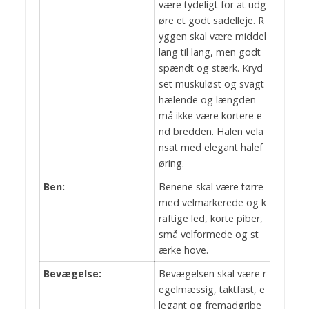
være tydeligt for at udg
øre et godt sadelleje. R
yggen skal være middel
lang til lang, men godt
spændt og stærk. Kryd
set muskuløst og svagt
hælende og længden
må ikke være kortere e
nd bredden. Halen vela
nsat med elegant halef
øring.
Ben:
Benene skal være tørre
med velmarkerede og k
raftige led, korte piber,
små velformede og st
ærke hove.
Bevægelse:
Bevægelsen skal være r
egelmæssig, taktfast, e
legant og fremadgribe