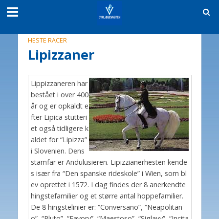
HESTE RACER
Lipizzaner
Lippizzaneren har
bestået i over 400
år og er opkaldt e
fter Lipica stutteri
et også tidligere k
aldet for “Lipizza”
i Slovenien. Dens
stamfar er Andulusieren. Lipizzianerhesten kende
s især fra “Den spanske rideskole” i Wien, som bl
ev oprettet i 1572. I dag findes der 8 anerkendte
hingstefamilier og et større antal hoppefamilier.
De 8 hingstelinier er: “Conversano”, “Neapolitan
o”, “Pluto”, “Favory”, “Maestoso”, “Siglavy”, “Incita