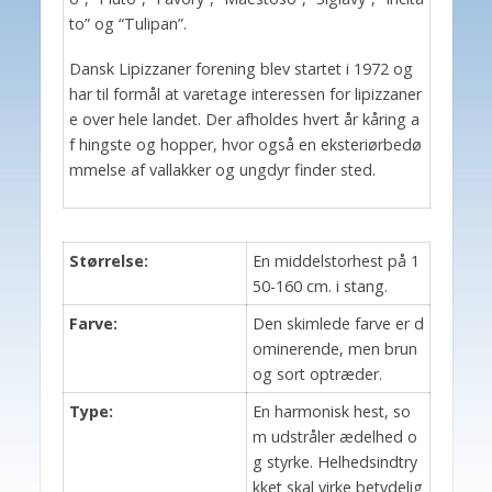
to” og “Tulipan”.
Dansk Lipizzaner forening blev startet i 1972 og
har til formål at varetage interessen for lipizzaner
e over hele landet. Der afholdes hvert år kåring a
f hingste og hopper, hvor også en eksteriørbedø
mmelse af vallakker og ungdyr finder sted.
Størrelse:
En middelstorhest på 1
50-160 cm. i stang.
Farve:
Den skimlede farve er d
ominerende, men brun
og sort optræder.
Type:
En harmonisk hest, so
m udstråler ædelhed o
g styrke. Helhedsindtry
kket skal virke betydelig