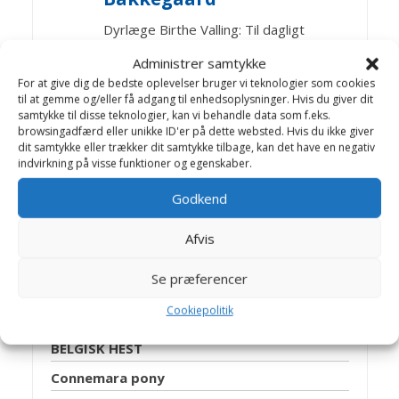
Dyrlæge Birthe Valling: Til dagligt
arbejder Birthe sammen med dygtige
Administrer samtykke
kolleger på Helsinge Dyreklinik.
For at give dig de bedste oplevelser bruger vi teknologier som cookies
Jens Bakkegaard: Dyrlæge og leder af
til at gemme og/eller få adgang til enhedsoplysninger. Hvis du giver dit
Hillerød Dyrehospital og Helsinge
samtykke til disse teknologier, kan vi behandle data som f.eks.
Hestehospital. En travl hverdag med
browsingadfærd eller unikke ID'er på dette websted. Hvis du ikke giver
dit samtykke eller trækker dit samtykke tilbage, kan det have en negativ
mange spændende opgaver, -som
indvirkning på visse funktioner og egenskaber.
giver stof til artikler på Dyrlægevagten
Godkend
Afvis
Artikler Heste racer
Se præferencer
Araber heste
Cookiepolitik
Arabisk fuldblod
BELGISK HEST
Connemara pony