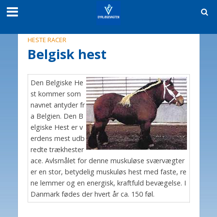
HESTE RACER
Belgisk hest
Den Belgiske He
st kommer som
navnet antyder fr
a Belgien. Den B
elgiske Hest er v
erdens mest udb
redte trækhester
ace. Avlsmålet for denne muskuløse sværvægter
er en stor, betydelig muskuløs hest med faste, re
ne lemmer og en energisk, kraftfuld bevægelse. I
Danmark fødes der hvert år ca. 150 føl.