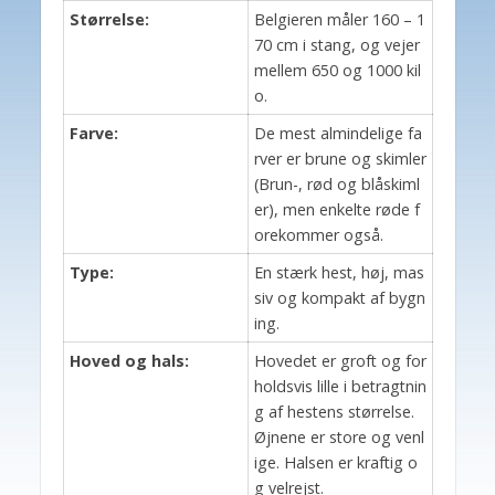
Størrelse:
Belgieren måler 160 – 1
70 cm i stang, og vejer
mellem 650 og 1000 kil
o.
Farve:
De mest almindelige fa
rver er brune og skimler
(Brun-, rød og blåskiml
er), men enkelte røde f
orekommer også.
Type:
En stærk hest, høj, mas
siv og kompakt af bygn
ing.
Hoved og hals:
Hovedet er groft og for
holdsvis lille i betragtnin
g af hestens størrelse.
Øjnene er store og venl
ige. Halsen er kraftig o
g velrejst.