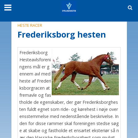
HESTE RACER
Frederiksborg hesten
Frederiksborg
Hesteavlsforeni
ngens mål er g
ennem avl med
heste af Frederi
ksborgracen at
fremavle og fas
tholde de egenskaber, der gør Frederiksborghes
ten fuldt egnet som ride- og kørehest i nøje over
ensstemmelse med nedenstående beskrivelse. In
den for disse rammer skal foreningen stedse søg
e at skabe og fastholde et ensartet eksteriør så n
ær den klassiske Frederiksborghest som muligt.