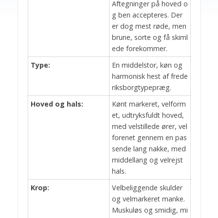
Aftegninger på hoved o
g ben accepteres. Der
er dog mest røde, men
brune, sorte og få skiml
ede forekommer.
Type:
En middelstor, køn og
harmonisk hest af frede
riksborgtypepræg.
Hoved og hals:
Kønt markeret, velform
et, udtryksfuldt hoved,
med velstillede ører, vel
forenet gennem en pas
sende lang nakke, med
middellang og velrejst
hals.
Krop:
Velbeliggende skulder
og velmarkeret manke.
Muskuløs og smidig, mi