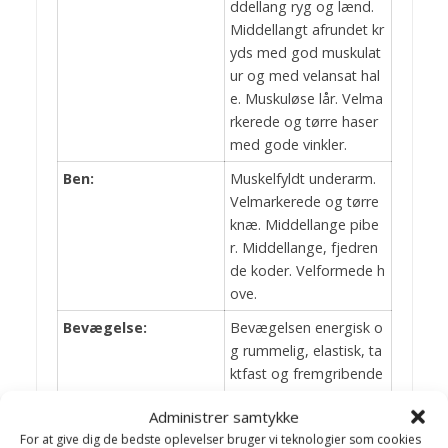
ddellang ryg og lænd.
Middellangt afrundet kr
yds med god muskulat
ur og med velansat hal
e. Muskuløse lår. Velma
rkerede og tørre haser
med gode vinkler.
Ben:
Muskelfyldt underarm.
Velmarkerede og tørre
knæ. Middellange pibe
r. Middellange, fjedren
de koder. Velformede h
ove.
Bevægelse:
Bevægelsen energisk o
g rummelig, elastisk, ta
ktfast og fremgribende
med god bæring bagfr
Administrer samtykke
a i alle gangarter.
For at give dig de bedste oplevelser bruger vi teknologier som cookies