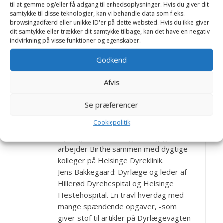
Karakter
Frederiksborgeren er m
til at gemme og/eller få adgang til enhedsoplysninger. Hvis du giver dit
samtykke til disse teknologier, kan vi behandle data som f.eks.
anvendelse:
ed sit samarbejdsvillige
browsingadfærd eller unikke ID'er på dette websted. Hvis du ikke giver
og energiske tempera
dit samtykke eller trækker dit samtykke tilbage, kan det have en negativ
ment en alsidig hest til
indvirkning på visse funktioner og egenskaber.
både ride og kørebrug
Godkend
Bagom artiklerne
Afvis
Birthe Valling & Jens
Se præferencer
Bakkegaard
Cookiepolitik
Dyrlæge Birthe Valling: Til dagligt
arbejder Birthe sammen med dygtige
kolleger på Helsinge Dyreklinik.
Jens Bakkegaard: Dyrlæge og leder af
Hillerød Dyrehospital og Helsinge
Hestehospital. En travl hverdag med
mange spændende opgaver, -som
giver stof til artikler på Dyrlægevagten