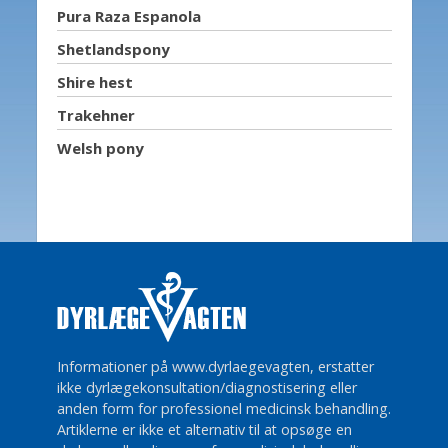
Pura Raza Espanola
Shetlandspony
Shire hest
Trakehner
Welsh pony
Informationer på www.dyrlaegevagten, erstatter
ikke dyrlægekonsultation/diagnostisering eller
anden form for professionel medicinsk behandling.
Artiklerne er ikke et alternativ til at opsøge en