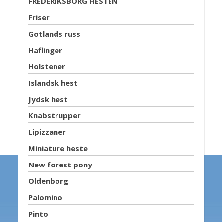
FREDERIKSBORG HESTEN
Friser
Gotlands russ
Haflinger
Holstener
Islandsk hest
Jydsk hest
Knabstrupper
Lipizzaner
Miniature heste
New forest pony
Oldenborg
Palomino
Pinto