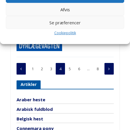
Trakehner
Afvis
Se præferencer
HESTE RACER
Cookiepolitik
Fjordhest
1
2
3
4
5
6
…
8
Artikler
Araber heste
Arabisk fuldblod
Belgisk hest
Connemara pony