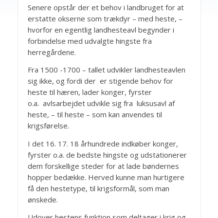
Senere opstår der et behov i landbruget for at
erstatte okserne som trækdyr – med heste, –
hvorfor en egentlig landhesteavl begynder i
forbindelse med udvalgte hingste fra
herregårdene.
Fra 1500 -1700 – tallet udvikler landhesteavlen
sig ikke, og fordi der er stigende behov for
heste til hæren, lader konger, fyrster
o.a. avlsarbejdet udvikle sig fra luksusavl af
heste, – til heste – som kan anvendes til
krigsførelse.
I det 16. 17. 18 århundrede indkøber konger,
fyrster o.a. de bedste hingste og udstationerer
dem forskellige steder for at lade bøndernes
hopper bedække. Herved kunne man hurtigere
få den hestetype, til krigsformål, som man
ønskede.
Udover hestens funktion som deltager i krig og