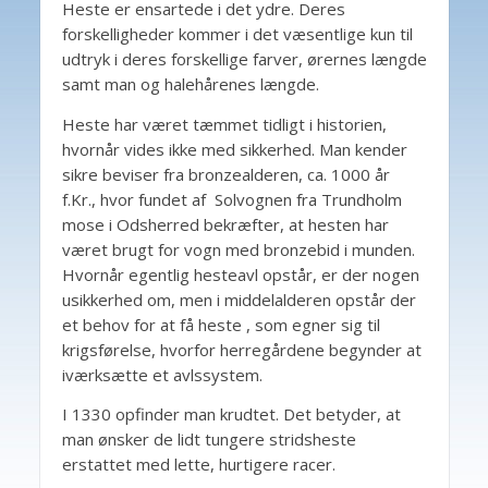
Heste er ensartede i det ydre. Deres
forskelligheder kommer i det væsentlige kun til
udtryk i deres forskellige farver, ørernes længde
samt man og halehårenes længde.
Heste har været tæmmet tidligt i historien,
hvornår vides ikke med sikkerhed. Man kender
sikre beviser fra bronzealderen, ca. 1000 år
f.Kr., hvor fundet af Solvognen fra Trundholm
mose i Odsherred bekræfter, at hesten har
været brugt for vogn med bronzebid i munden.
Hvornår egentlig hesteavl opstår, er der nogen
usikkerhed om, men i middelalderen opstår der
et behov for at få heste , som egner sig til
krigsførelse, hvorfor herregårdene begynder at
iværksætte et avlssystem.
I 1330 opfinder man krudtet. Det betyder, at
man ønsker de lidt tungere stridsheste
erstattet med lette, hurtigere racer.