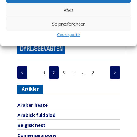
Islandsk hest
Afvis
Se præferencer
HESTE RACER
Cookiepolitik
Connemara pony
1
2
3
4
…
8
Artikler
Araber heste
Arabisk fuldblod
Belgisk hest
Connemara pony