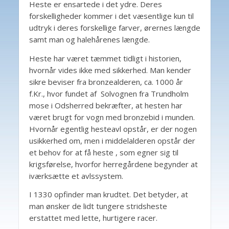
Heste er ensartede i det ydre. Deres
forskelligheder kommer i det væsentlige kun til
udtryk i deres forskellige farver, ørernes længde
samt man og halehårenes længde.
Heste har været tæmmet tidligt i historien,
hvornår vides ikke med sikkerhed. Man kender
sikre beviser fra bronzealderen, ca. 1000 år
f.Kr., hvor fundet af Solvognen fra Trundholm
mose i Odsherred bekræfter, at hesten har
været brugt for vogn med bronzebid i munden.
Hvornår egentlig hesteavl opstår, er der nogen
usikkerhed om, men i middelalderen opstår der
et behov for at få heste , som egner sig til
krigsførelse, hvorfor herregårdene begynder at
iværksætte et avlssystem.
I 1330 opfinder man krudtet. Det betyder, at
man ønsker de lidt tungere stridsheste
erstattet med lette, hurtigere racer.