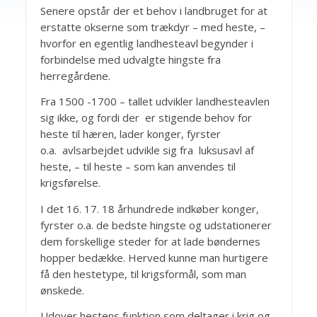
Senere opstår der et behov i landbruget for at
erstatte okserne som trækdyr – med heste, –
hvorfor en egentlig landhesteavl begynder i
forbindelse med udvalgte hingste fra
herregårdene.
Fra 1500 -1700 – tallet udvikler landhesteavlen
sig ikke, og fordi der er stigende behov for
heste til hæren, lader konger, fyrster
o.a. avlsarbejdet udvikle sig fra luksusavl af
heste, – til heste – som kan anvendes til
krigsførelse.
I det 16. 17. 18 århundrede indkøber konger,
fyrster o.a. de bedste hingste og udstationerer
dem forskellige steder for at lade bøndernes
hopper bedække. Herved kunne man hurtigere
få den hestetype, til krigsformål, som man
ønskede.
Udover hestens funktion som deltager i krig og