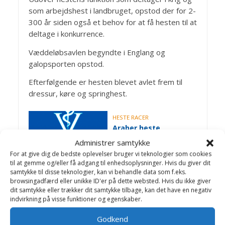
som arbejdshest i landbruget, opstod der for 2-
300 år siden også et behov for at få hesten til at
deltage i konkurrence.
Væddeløbsavlen begyndte i Englang og
galopsporten opstod.
Efterfølgende er hesten blevet avlet frem til
dressur, køre og springhest.
HESTE RACER
Araber heste
Administrer samtykke
For at give dig de bedste oplevelser bruger vi teknologier som cookies
til at gemme og/eller få adgang til enhedsoplysninger. Hvis du giver dit
HESTE RACER
samtykke til disse teknologier, kan vi behandle data som f.eks.
Miniature heste
browsingadfærd eller unikke ID'er på dette websted. Hvis du ikke giver
dit samtykke eller trækker dit samtykke tilbage, kan det have en negativ
indvirkning på visse funktioner og egenskaber.
Godkend
HESTE RACER