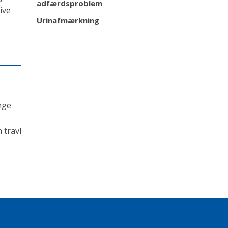
adfærdsproblem
ive
Urinafmærkning
nge
 travl