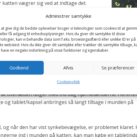
 katten vægrer sig ved at indtage det.
Administrer samtykke
dog “snyde” katten ved at opblande medicinen i
det virkelig er en lækkerbidsken, som medicinen
 at give dig de bedste oplevelser bruger vi teknologier som cookies til at gem
eller få adgang til enhedsoplysninger. Hvis du giver dit samtykke til disse
nologier, kan vi behandle data som f.eks. browsingadfærd eller unikke ID'er på
te websted. Hvis du ikke giver dit samtykke eller trækker dit samtykke tilbage, k
 have en negativ indvirkning på visse funktioner og egenskaber.
kke må opblandes i maden, ej heller må knuses, hvorfor det 
n i sin helhed.
Godkend
Afvis
Se præferencer
t katten ikke kan komme fri, tager fat om snuden bag
Cookiepolitik
og pegefinger. Herefter presser man tommel- og pegefing
 at overlæben følger med ind bag hjørnetænderne. Herefte
age og tablet/kapsel anbringes så langt tilbage i munden på
 og når den har vist synkebevægelse, er problemet klaret. 
fingerne ind i munden på katten, kan man købe en tabletind