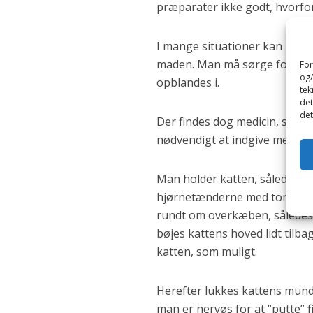
præparater ikke godt, hvorfor
I mange situationer kan man 
maden. Man må sørge for, at 
For
og/
opblandes i.
tek
det
det
Der findes dog medicin, som i
nødvendigt at indgive medicine
Man holder katten, således a
hjørnetænderne med tommel- 
rundt om overkæben, således
bøjes kattens hoved lidt tilb
katten, som muligt.
Herefter lukkes kattens mund,
man er nervøs for at “putte” 