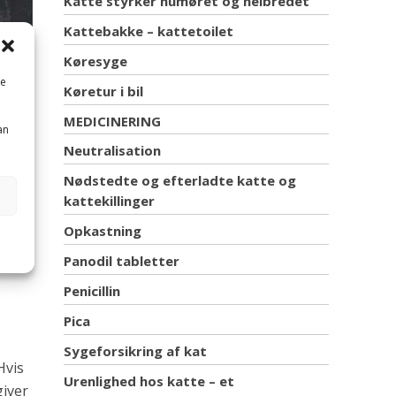
Katte styrker humøret og helbredet
Kattebakke – kattetoilet
Køresyge
me
Køretur i bil
MEDICINERING
an
Neutralisation
er
Nødstedte og efterladte katte og
kattekillinger
Opkastning
er
Panodil tabletter
r
Penicillin
Pica
Sygeforsikring af kat
Hvis
Urenlighed hos katte – et
giver