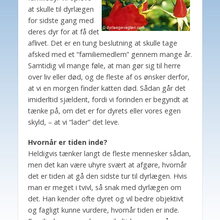
at skulle til dyrlægen
for sidste gang med
deres dyr for at få det
aflivet. Det er en tung beslutning at skulle tage
afsked med et “familiemedlem” gennem mange år.
Samtidig vil mange føle, at man gør sig til herre
over liv eller død, og de fleste af os ønsker derfor,
at vi en morgen finder katten død. Sådan går det
imiderltid sjældent, fordi vi forinden er begyndt at
tænke på, om det er for dyrets eller vores egen
skyld, – at vi “lader” det leve.
Hvornår er tiden inde?
Heldigvis tænker langt de fleste mennesker sådan,
men det kan være uhyre svært at afgøre, hvornår
det er tiden at gå den sidste tur til dyrlægen. Hvis
man er meget i tvivl, så snak med dyrlægen om
det. Han kender ofte dyret og vil bedre objektivt
og fagligt kunne vurdere, hvornår tiden er inde.