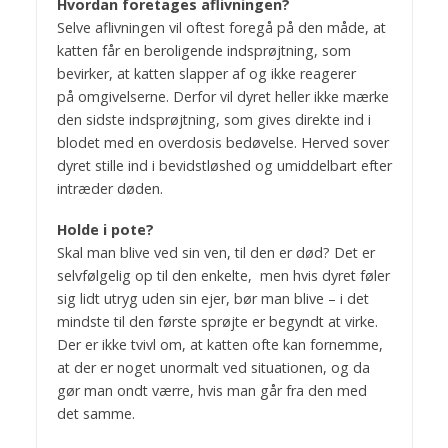
Hvordan foretages aflivningen?
Selve aflivningen vil oftest foregå på den måde, at
katten får en beroligende indsprøjtning, som
bevirker, at katten slapper af og ikke reagerer
på omgivelserne. Derfor vil dyret heller ikke mærke
den sidste indsprøjtning, som gives direkte ind i
blodet med en overdosis bedøvelse. Herved sover
dyret stille ind i bevidstløshed og umiddelbart efter
intræder døden.
Holde i pote?
Skal man blive ved sin ven, til den er død? Det er
selvfølgelig op til den enkelte, men hvis dyret føler
sig lidt utryg uden sin ejer, bør man blive – i det
mindste til den første sprøjte er begyndt at virke.
Der er ikke tvivl om, at katten ofte kan fornemme,
at der er noget unormalt ved situationen, og da
gør man ondt værre, hvis man går fra den med
det samme.