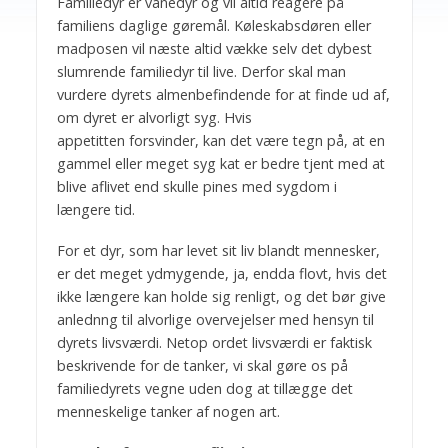
Familiedyr er vanedyr og vil altid reagere på
familiens daglige gøremål. Køleskabsdøren eller
madposen vil næste altid vække selv det dybest
slumrende familiedyr til live. Derfor skal man
vurdere dyrets almenbefindende for at finde ud af,
om dyret er alvorligt syg. Hvis
appetitten forsvinder, kan det være tegn på, at en
gammel eller meget syg kat er bedre tjent med at
blive aflivet end skulle pines med sygdom i
længere tid.
For et dyr, som har levet sit liv blandt mennesker,
er det meget ydmygende, ja, endda flovt, hvis det
ikke længere kan holde sig renligt, og det bør give
anlednng til alvorlige overvejelser med hensyn til
dyrets livsværdi. Netop ordet livsværdi er faktisk
beskrivende for de tanker, vi skal gøre os på
familiedyrets vegne uden dog at tillægge det
menneskelige tanker af nogen art.