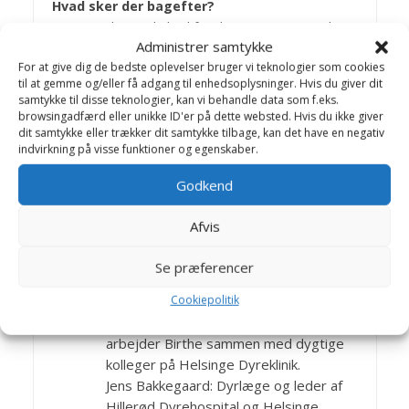
Hvad sker der bagefter?
Hvis man har mulighed for det, og synes om det,
Administrer samtykke
er det helt lovligt at begrave sit familiedyr i sin
For at give dig de bedste oplevelser bruger vi teknologier som cookies
egen have. Der skal være mindst 60 cm jord over
til at gemme og/eller få adgang til enhedsoplysninger. Hvis du giver dit
dyret for at forhindre andre dyr i at finde det. Den
samtykke til disse teknologier, kan vi behandle data som f.eks.
anden mulighed er at lade dyrlægen beholde
browsingadfærd eller unikke ID'er på dette websted. Hvis du ikke giver
dyret, og hun/han sørger for at bringe det til
dit samtykke eller trækker dit samtykke tilbage, kan det have en negativ
indvirkning på visse funktioner og egenskaber.
forbrænding. Endvidere er der nogle få steder i
landet mulighed for at kremere familiedyr.
Godkend
Bagom artiklerne
Afvis
Birthe Valling & Jens
Se præferencer
Bakkegaard
Cookiepolitik
Dyrlæge Birthe Valling: Til dagligt
arbejder Birthe sammen med dygtige
kolleger på Helsinge Dyreklinik.
Jens Bakkegaard: Dyrlæge og leder af
Hillerød Dyrehospital og Helsinge