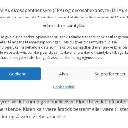
 (ALA), eicosapentaensyre (EPA) og decosahexansyre (DHA), 
ærdeles vigtige. ALA findes i vegetabilske olier, mens EPA o
Administrer samtykke
 at give dig de bedste oplevelser bruger vi teknologier som cookies til at gem
eller få adgang til enhedsoplysninger. Hvis du giver dit samtykke til disse
nologier, kan vi behandle data som f.eks. browsingadfærd eller unikke ID'er på
, som kommer fra vegetabilske olier, samt gammalinolensyre
te websted. Hvis du ikke giver dit samtykke eller trækker dit samtykke tilbage, k
er vigtige.
 have en negativ indvirkning på visse funktioner og egenskaber.
Godkend
Afvis
Se præferencer
danter, hvilket betyder,at de f.eks. bekæmper betændelse i hu
er hudbarrieren, således at bakterier har vanskeligere ved a
Cookiepolitik
yrer, vil det kunne give hudlidelser. Kløe i hovedet, på poter
erskende. Kløen kan være årstids bestemt eller være til ste
vil der også være ørebetændelse.