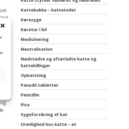
Katte styrker humøret og helbredet
Kattebakke – kattetoilet
som
g DHA
Køresyge
Køretur i bil
me
Medicinering
(GLA),
Neutralisation
an
Nødstedte og efterladte katte og
kattekillinger
Opkastning
den.
Panodil tabletter
t
Penicillin
 og
Pica
de
Sygeforsikring af kat
Urenlighed hos katte – et