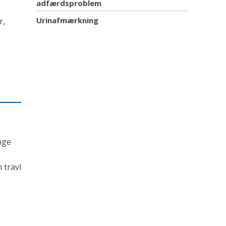
adfærdsproblem
Urinafmærkning
r,
nge
 travl