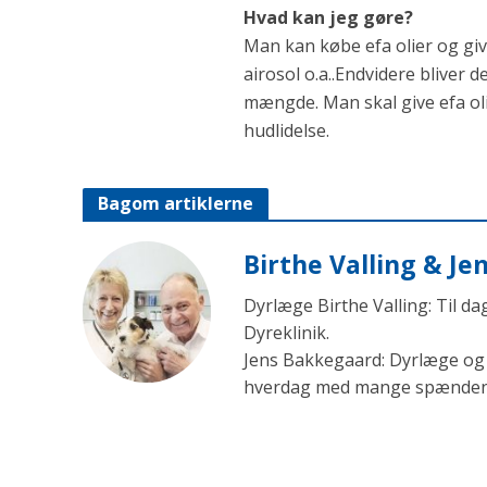
Hvad kan jeg gøre?
Man kan købe efa olier og give
airosol o.a..Endvidere bliver d
mængde. Man skal give efa oli
hudlidelse.
Bagom artiklerne
Birthe Valling & J
Dyrlæge Birthe Valling: Til d
Dyreklinik.
Jens Bakkegaard: Dyrlæge og l
hverdag med mange spændende 