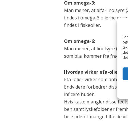
Om omega-3:
Man mener, at alfa-linolsyre
findes i omega-3 olierne er s
findes i fiskeolier.
For
Om omega-6:
og/
tek
Man mener, at linolsyre (LA)
det
som bl.a. kommer fra frøolier 
det
Hvordan virker efa-olie?
Efa -olier virker som antioxi
Endvidere forbedrer disse oli
inficere huden.
Hvis katte mangler disse fedts
ben samt lyskefolder er fremh
hele tiden. I mange tilfælde 