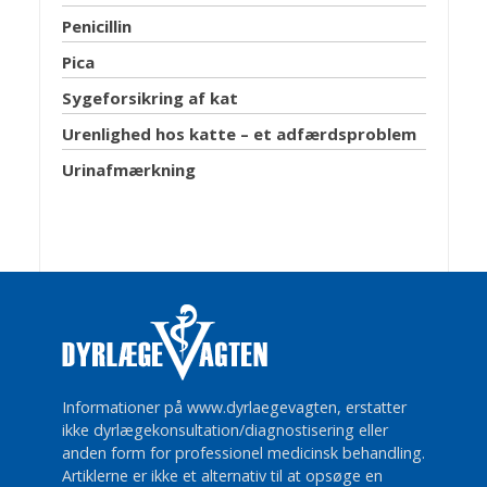
Penicillin
Pica
Sygeforsikring af kat
Urenlighed hos katte – et adfærdsproblem
Urinafmærkning
Informationer på www.dyrlaegevagten, erstatter
ikke dyrlægekonsultation/diagnostisering eller
anden form for professionel medicinsk behandling.
Artiklerne er ikke et alternativ til at opsøge en