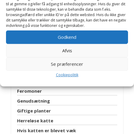
til at gemme og/eller få adgang til enhedsoplysninger. Hvis du giver dit
samtykke til disse teknologier, kan vi behandle data som f.eks.
Aflivning af familiedyr
browsingadfærd eller unikke ID'er på dette websted. Hvis du ikke giver
dit samtykke eller trækker dit samtykke tilbage, kan det have en negativ
Baggårds katte
indvirkning på visse funktioner og egenskaber.
Biopsi
Godkend
Brintoverilte
Afvis
Dansk katteregister
Dyretestamente
Se præferencer
Essentielle fedtsyrer
Cookiepolitik
Feriekatten
Feromoner
Genudsætning
Giftige planter
Herreløse katte
Hvis katten er blevet væk