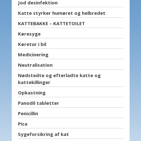
Jod desinfektion
Katte styrker humøret og helbredet
KATTEBAKKE – KATTETOILET
Køresyge
Køretur i bil
Medicinering
Neutralisation
Nødstedte og efterladte katte og
kattekillinger
Opkastning
Panodil tabletter
Penicillin
Pica
Sygeforsikring af kat