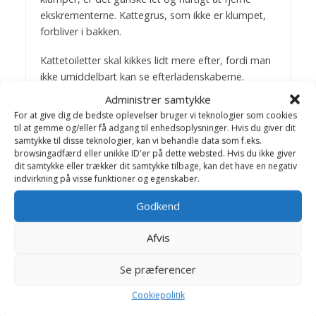
ekskrementerne. Kattegrus, som ikke er klumpet,
forbliver i bakken.
Kattetoiletter skal kikkes lidt mere efter, fordi man
ikke umiddelbart kan se efterladenskaberne.
Administrer samtykke
Det er vigtigt, at der forbliver et passende lag af
For at give dig de bedste oplevelser bruger vi teknologier som cookies
grus, lige meget om man anvender bakke eller
til at gemme og/eller få adgang til enhedsoplysninger. Hvis du giver dit
toilet.
samtykke til disse teknologier, kan vi behandle data som f.eks.
browsingadfærd eller unikke ID'er på dette websted. Hvis du ikke giver
dit samtykke eller trækker dit samtykke tilbage, kan det have en negativ
Med passende mellemrum tømmes hele bakken
indvirkning på visse funktioner og egenskaber.
og rengøres. Den mængde grus, som ikke er
klumpet, kan genanvendes.
Godkend
Selvom man tilbyder katten en kattebakke, og har
Afvis
skiftet kattegrus, så kan katten godt være urenlig
(se urenlighed et adfærdsproblem).
Se præferencer
Bagom artiklerne
Cookiepolitik