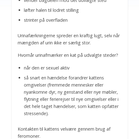
vender bagdelen mod det udvalgte sted
løfter halen til lodret stilling
strinter på overfladen
Urinafærkningerne spreder en kraftig lugt, selv når
mængden af urin ikke er særlig stor.
Hvornår urinafmærker en kat på udvalgte steder?
når den er sexuel aktiv
så snart en hændelse forandrer kattens
omgivelser (fremmede mennesker eller
nyankomne dyr, ny genstand eller nye møbler,
flytning eller ferierejser til nye omgivelser eller i
det hele taget hændelser, som katten opfatter
stressende).
Kontakten til kattens velvære gennem brug af
feromoner.