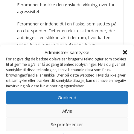
Feromoner har ikke den ønskede virkning over for
agressivitet.
Feromoner er indeholdt i en flaske, som sættes på
en duftspreder. Det er en elektrisk fordamper, der
anbringes i en stikkontakt i det rum, hvor katten
opholder sig mest eller skal opholde sig.
Feromonerne fordeler sig i luften i rummet og
Administrer samtykke
effekten indtræder i løbet af få dage dage. En
For at give dig de bedste oplevelser bruger vi teknologier som cookies
til at gemme og/eller få adgang til enhedsoplysninger. Hvis du giver dit
duftspreder rækker til 50-70 kvm. rum og effekten
samtykke til disse teknologier, kan vi behandle data som f.eks.
varer ca. 30 dage ved konstant brug.
browsingadfærd eller unikke ID'er på dette websted. Hvis du ikke giver
Anvendelsestid kan tilpasses efter behov.
dit samtykke eller trækker dit samtykke tilbage, kan det have en negativ
indvirkning på visse funktioner og egenskaber.
Der skal tages hensyn til kattens og familiens
Godkend
samspil for at opnå de bedste resultater. Et godt
resultat vil resultere i, at katten undlader at
Afvis
tilsmudse inden døre og ikke ødelægger familiens
forskellige ejendele ved at kradse.
Se præferencer
Se evt.
Feliway duftspreder
.