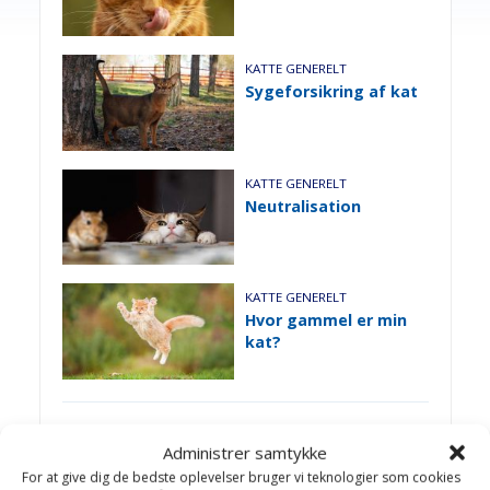
KATTE GENERELT
Sygeforsikring af kat
KATTE GENERELT
Neutralisation
KATTE GENERELT
Hvor gammel er min
kat?
1
…
5
6
7
8
Administrer samtykke
For at give dig de bedste oplevelser bruger vi teknologier som cookies