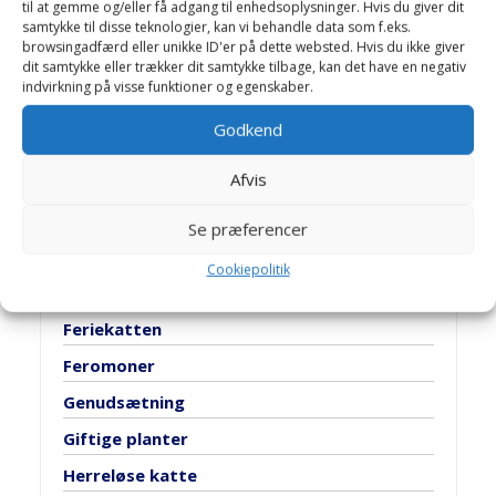
til at gemme og/eller få adgang til enhedsoplysninger. Hvis du giver dit
Artikler
samtykke til disse teknologier, kan vi behandle data som f.eks.
browsingadfærd eller unikke ID'er på dette websted. Hvis du ikke giver
dit samtykke eller trækker dit samtykke tilbage, kan det have en negativ
Aflivning af familiedyr
indvirkning på visse funktioner og egenskaber.
Baggårds katte
Godkend
Biopsi
Afvis
Brintoverilte
Dansk katteregister
Se præferencer
Dyretestamente
Cookiepolitik
Essentielle fedtsyrer
Feriekatten
Feromoner
Genudsætning
Giftige planter
Herreløse katte