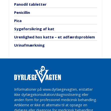
Panodil tabletter
Penicillin
Pica
Sygeforsikring af kat
Urenlighed hos katte – et adfærdsproblem
Urinafmærkning
Informationer på www.dyrlaegevagten, erstatter
ikke dyrlægekonsultation/diagnostisering eller
anden form for professionel medicinsk behandling.
Artiklerne er ikke et alternativ til at opsøge en
dyrlæge eller diagnose for medicinsk behandling.