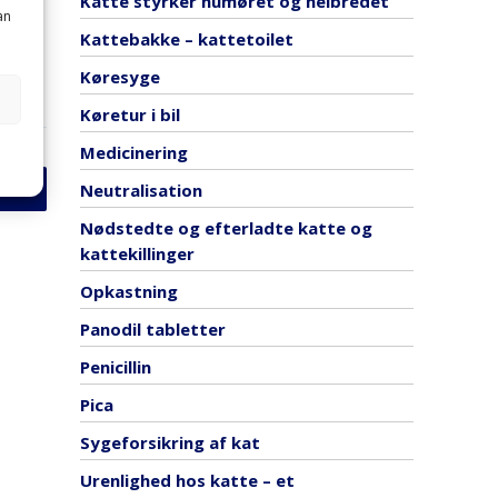
Katte styrker humøret og helbredet
an
Kattebakke – kattetoilet
Køresyge
Køretur i bil
Medicinering
Neutralisation
Nødstedte og efterladte katte og
kattekillinger
Opkastning
Panodil tabletter
Penicillin
Pica
Sygeforsikring af kat
Urenlighed hos katte – et