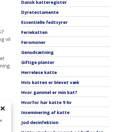
Dansk katteregister
Dyretestamente
Essentielle fedtsyrer
67
Feriekatten
g vil
Feromoner
Genudsætning
et
Giftige planter
ning.
Herreløse katte
Hvis katten er blevet væk
Hvor gammel er min kat?
Hvorfor har katte 9 liv
Inseminering af katte
me
Jod desinfektion