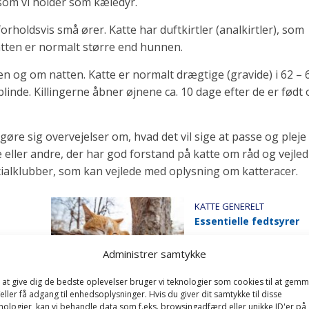
 som vi holder som kæledyr.
rholdsvis små ører. Katte har duftkirtler (analkirtler), som
tten er normalt større end hunnen.
en og om natten. Katte er normalt drægtige (gravide) i 62 – 
linde. Killingerne åbner øjnene ca. 10 dage efter de er født o
gøre sig overvejelser om, hvad det vil sige at passe og pleje 
eller andre, der har god forstand på katte om råd og vejled
ialklubber, som kan vejlede med oplysning om katteracer.
KATTE GENERELT
Essentielle fedtsyrer
Administrer samtykke
 at give dig de bedste oplevelser bruger vi teknologier som cookies til at gem
eller få adgang til enhedsoplysninger. Hvis du giver dit samtykke til disse
KATTE GENERELT
nologier, kan vi behandle data som f.eks. browsingadfærd eller unikke ID'er på