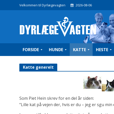
Velkommen til Dyrlægevagten
2026-08-06
FORSIDE
HUNDE
KATTE
HESTE
Katte generelt
Som Piet Hein skrev for en del år siden:
“Lille kat på vejen der, hvis er du – jeg er sgu min