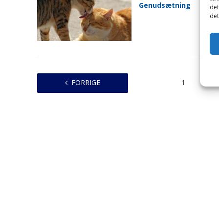
Genudsætning
det
det
FORRIGE
1
…