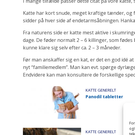
I mange tilfælde passer dette citat på vore katte,
Katte har kort snude, meget kraftige tænder, og fo
sidder på hver side af endetarmsåbningen. Hanka
Fra naturens side er katte mest aktive i skumring
dage. De føder normalt 2 – 6 killinger, som fødes b
kunne klare sig selv efter ca. 2 – 3 måneder.
Før man anskaffer sig en kat, er det en god idé at 
nyt “familiemedlem”. Man kan evt. spørge dyrlæge 
Endvidere kan man konsultere de forskellige spec
KATTE GENERELT
Panodil tabletter
For
og/
KATTE GENERELT
tek