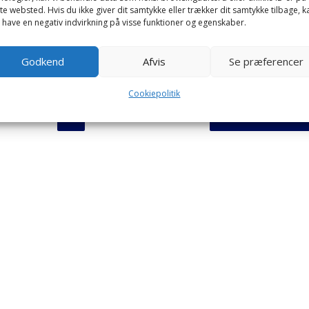
Inseminering af katte
te websted. Hvis du ikke giver dit samtykke eller trækker dit samtykke tilbage, k
 have en negativ indvirkning på visse funktioner og egenskaber.
Godkend
Afvis
Se præferencer
Cookiepolitik
4
5
6
7
8
NÆSTE