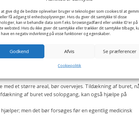
len vænnet sig til den. Man skal naturligvis være sikker på, a
and.
 at give dig de bedste oplevelser bruger vi teknologier som cookies til at gem
eller få adgang til enhedsoplysninger. Hvis du giver dit samtykke til disse
glen indtil den “har glemt” unoden, og neglen er ved at vo
nologier, kan vi behandle data som f.eks. browsingadfærd eller unikke ID'er på
te websted. Hvis du ikke giver dit samtykke eller trækker dit samtykke tilbage, k
 have en negativ indvirkning på visse funktioner og egenskaber.
t foderet er af god kvalitet og indeholder den rigtige mæn
Godkend
Afvis
Se præferencer
ale og anden form for opmærksomhed, kan også bidrage til
Cookiepolitik
 fuglen er tam, kan flyvning uden for buret anbefales.
ke med et større areal, bør overvejes. Tildækning af buret, n
fdækning af buret ved solopgang, kan også hjælpe på
ag hjælper; men det bør forsøges før en egentlig medicinsk