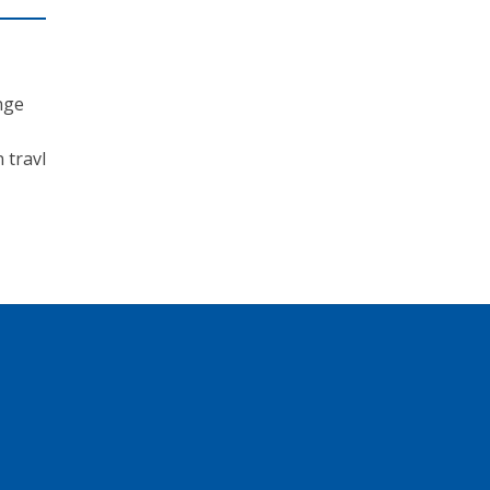
nge
 travl