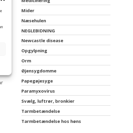
Medicinering
t
Mider
me
kse
Næsehulen
an
NEGLEBIDNING
Newcastle disease
gde af
Opgylpning
 at
Orm
Øjensygdomme
Papegøjesyge
år
Paramyxovirus
Svælg, luftrør, bronkier
Tarmbetændelse
Tarmbetændelse hos høns