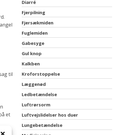
Diarré
Fjerpilning
rd.
Fjersækmiden
mangel
Fuglemiden
Gabesyge
Gul knop
Kalkben
ag til
Kroforstoppelse
Læggenød
Ledbetændelse
Luftrørsorm
en
på et
Luftvejslidelser hos duer
Lungebetændelse
men