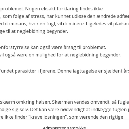
l problemet. Nogen eksakt forklaring findes ikke.
t, som følge af stress, har kunnet udløse den ændrede adfæ
ed dominans, hvor en fugl, vil dominere. Ligeledes vil plads
age til at neglebidning begynder.
monforstyrrelse kan også være årsag til problemet.
vil også være en mulighed for at neglebidning begynder.
fundet parasitter i fjerene. Denne iagttagelse er sjældent års
le skærm omkring halsen. Skærmen vendes omvendt, så fugl
adige sig selv. Det kan være nødvendigt at indlægge fuglen 
re ikke finder ”krave løsningen”, som værende den rigtige
kærmen. Mange fugle kan i begyndelsen ikke lide skærmen, 
Administrer samtykke