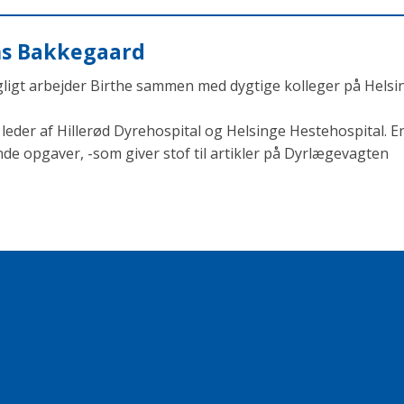
ens Bakkegaard
agligt arbejder Birthe sammen med dygtige kolleger på Helsi
eder af Hillerød Dyrehospital og Helsinge Hestehospital. En
opgaver, -som giver stof til artikler på Dyrlægevagten