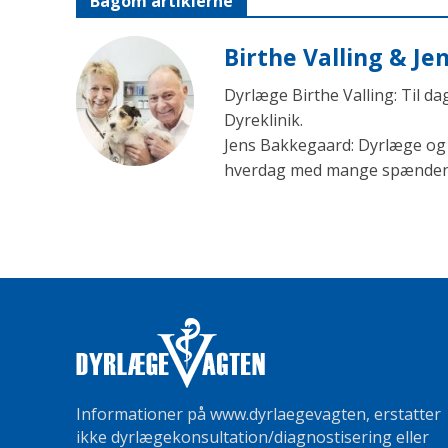
Bagom artiklerne
Birthe Valling & J
Dyrlæge Birthe Valling: Til d
Dyreklinik.
Jens Bakkegaard: Dyrlæge og l
hverdag med mange spændende 
Informationer på www.dyrlaegevagten, erstatter
ikke dyrlægekonsultation/diagnostisering eller