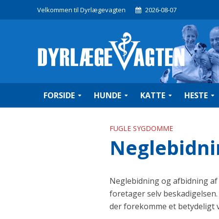
Velkommen til Dyrlægevagten
2026-08-07
FORSIDE
HUNDE
KATTE
HESTE
FUGLE SYGDOMME
Neglebidni
Neglebidning og afbidning af 
foretager selv beskadigelsen. 
der forekomme et betydeligt 