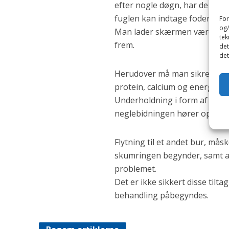
efter nogle døgn, har de i reg
fuglen kan indtage foder og v
For
og/
Man lader skærmen være på fu
tek
frem.
det
det
Herudover må man sikre sig, a
protein, calcium og energi.
Underholdning i form af samt
neglebidningen hører op. Hvis
Flytning til et andet bur, mås
skumringen begynder, samt a
problemet.
Det er ikke sikkert disse tilt
behandling påbegyndes.